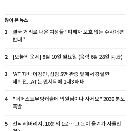
많이 본 뉴스
1
결국 거리로 나온 여성들 "피해자 보호 없는 수사개편
반대"
2
[오늘의 운세] 8월 10일 월요일 (음력 6월 28일 丙辰)
3
'AT 7번 ' 이강인, 상암 5만 관중 앞에서 강렬한
데뷔전...AT는 맨시티에 1대3 패배
4
"더퍼스트무빙캐슬에 의원님이나 사세요" 2030 분노
폭발
5
전닉 레버리지, 10분의 1로… 그 돈이 옮겨가 사들인