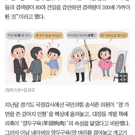
들의 검색량이 80여 건임을 감안하면 검색량이 200배 가까이
뛴 것”이라고 했다.
/일러스트=김성규
지난달 경기도 국정감사에선 국민의힘 송석준 의원이 ‘양 가
면을 쓴 강아지 인형’을 책상에 올려놓고, 대장동 개발 특혜
의혹이 ‘양두구육(羊頭狗肉)’의 속성을 닮았다고 비판했다.
그러자 이날 네이버의 양두구육(양 머리를 걸어놓고 개고기