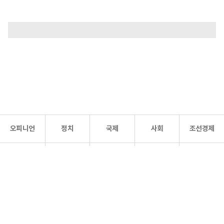
오피니언
정치
국제
사회
조선경제
문화·
조선
스포츠
건강
조선몰
연예
리더스
조선일보 공식 SNS