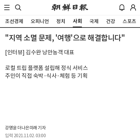
사회
조선경제
오피니언
정치
국제
건강
스포츠
"지역 소멸 문제, '여행'으로 해결합니다"
[인터뷰] 김수완 낭만농객 대표
로컬 트립 플랫폼 설립해 정식 서비스
주민이 직접 숙박·식사·체험 등 기획
강명윤 더나은미래 기자
입력
2021.11.02. 03:00