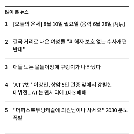
많이 본 뉴스
1
[오늘의 운세] 8월 10일 월요일 (음력 6월 28일 丙辰)
2
결국 거리로 나온 여성들 "피해자 보호 없는 수사개편
반대"
3
애들 노는 물놀이장에 구렁이가 나타났다
4
'AT 7번 ' 이강인, 상암 5만 관중 앞에서 강렬한
데뷔전...AT는 맨시티에 1대3 패배
5
"더퍼스트무빙캐슬에 의원님이나 사세요" 2030 분노
폭발