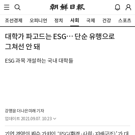
사회
조선경제
오피니언
정치
국제
건강
스포츠
대학가 파고드는 ESG… 단순 유행으로
그쳐선 안 돼
ESG 과목 개설하는 국내 대학들
강명윤 더나은미래 기자
업데이트
2021.09.07. 10:23
기업 경영의 필수 가치인 ‘ESG(환경·사회·지배구조)’가 대