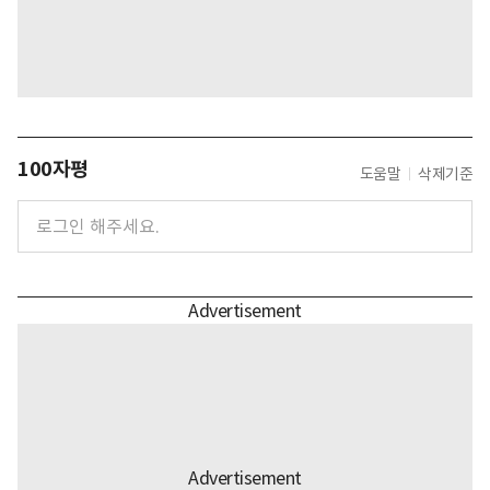
100자평
도움말
삭제기준