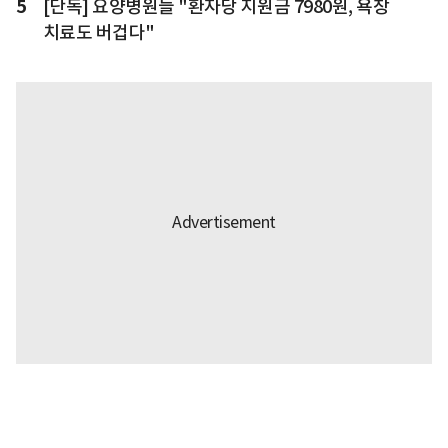
5
[단독] 요양병원들 "환자당 지원금 7980원, 욕창
치료도 버겁다"