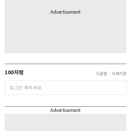
100자평
도움말
삭제기준