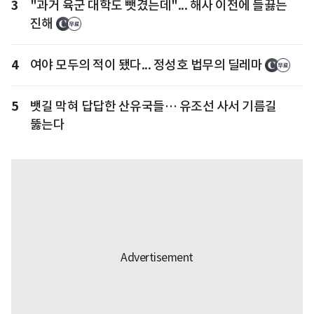
3
"과거 육군 대학도 뺏겼는데"... 해사 이전에 들끓는
진해
4
여야 모두의 적이 됐다... 정성호 법무의 딜레마
5
뱃길 막혀 답답한 산유국들… 유조선 사서 기름길
뚫는다