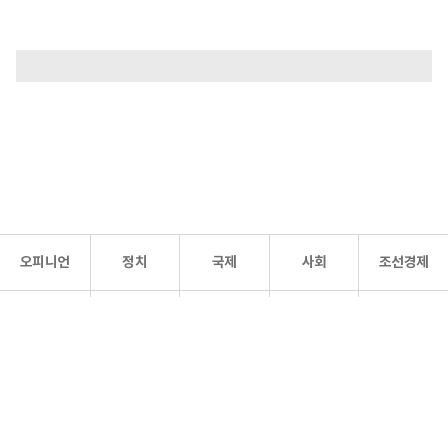
오피니언
정치
국제
사회
조선경제
문화·
조선
스포츠
건강
조선몰
연예
리더스
조선일보 공식 SNS