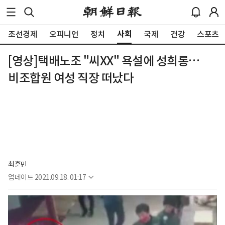
사회
조선경제
오피니언
정치
국제
건강
스포츠
[영상]택배노조 "씨XX" 욕설에 성희롱…
비조합원 여성 직장 떠났다
최훈민
업데이트
2021.09.18. 01:17