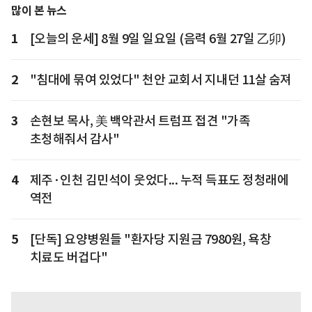
많이 본 뉴스
1
[오늘의 운세] 8월 9일 일요일 (음력 6월 27일 乙卯)
2
"침대에 묶여 있었다" 천안 교회서 지내던 11살 숨져
3
손현보 목사, 美 백악관서 트럼프 접견 "가족
초청해줘서 감사"
4
제주·인천 김민석이 웃었다... 누적 득표도 정청래에
역전
5
[단독] 요양병원들 "환자당 지원금 7980원, 욕창
치료도 버겁다"