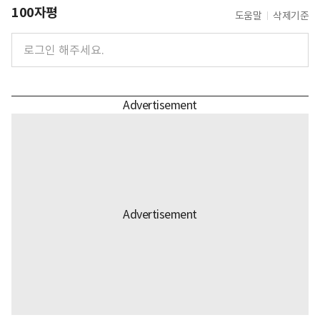
100자평
도움말
삭제기준