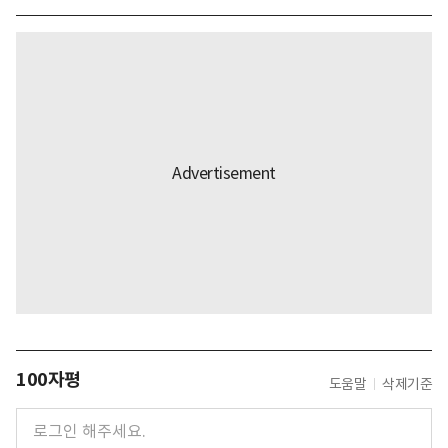
100자평
도움말
삭제기준