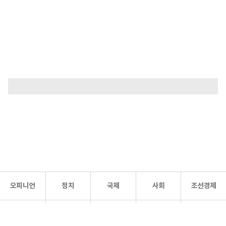
오피니언
정치
국제
사회
조선경제
문화·
조선
스포츠
건강
조선몰
연예
리더스