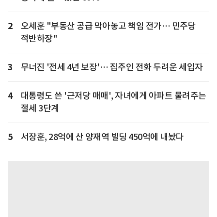
2
오세훈 "부동산 공급 막아놓고 책임 전가… 민주당
적반하장"
3
무너진 '전세 4년 보장'… 집주인 전화 두려운 세입자
4
대통령도 쓴 '근저당 매매', 자녀에게 아파트 물려주는
절세 3단계
5
서장훈, 28억에 산 양재역 빌딩 450억에 내놨다