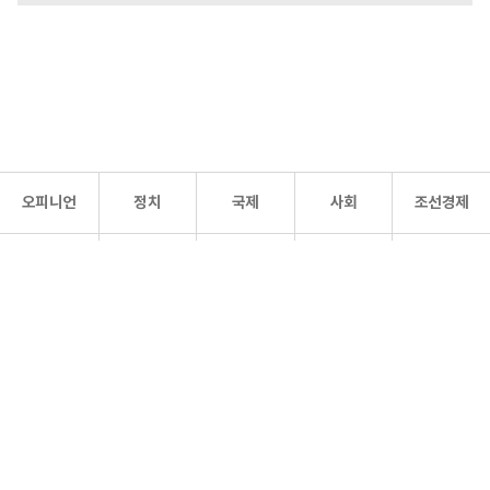
오피니언
정치
국제
사회
조선경제
문화·
조선
스포츠
건강
조선몰
연예
리더스
조선일보 공식 SNS
개인정보처리방침
사이트맵
Copyright 조선일보 All rights reserved. 무단 전재 및 재배포 금지.