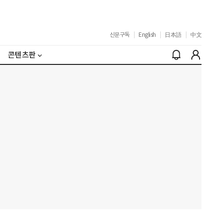
신문구독
|
English
|
日本語
|
中文
콘텐츠판