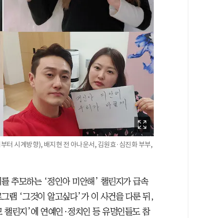
부터 시계방향), 배지현 전 아나운서, 김원효·심진화 부부,
이를 추모하는 ‘정인아 미안해’ 챌린지가 급속
로그램 ‘그것이 알고싶다’가 이 사건을 다룬 뒤,
 챌린지’에 연예인·정치인 등 유명인들도 참