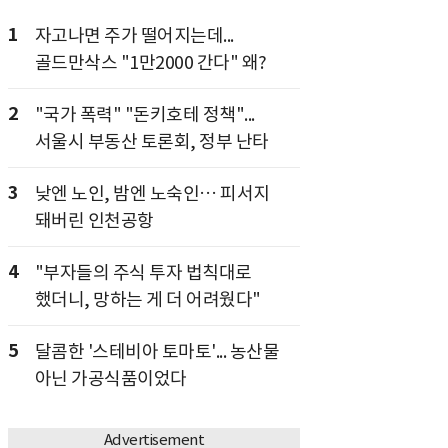
1
자고나면 주가 떨어지는데...
골드만삭스 "1만2000 간다" 왜?
2
"국가 폭력" "돈키호테 정책"...
서울시 부동산 토론회, 정부 난타
3
낮엔 노인, 밤엔 노숙인… 피서지
돼버린 인천공항
4
"부자들의 주식 투자 법칙대로
했더니, 망하는 게 더 어려웠다"
5
달콤한 '스테비아 토마토'... 농산물
아닌 가공식품이었다