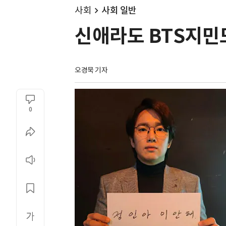
사회
사회 일반
신애라도 BTS지민
오경묵 기자
0