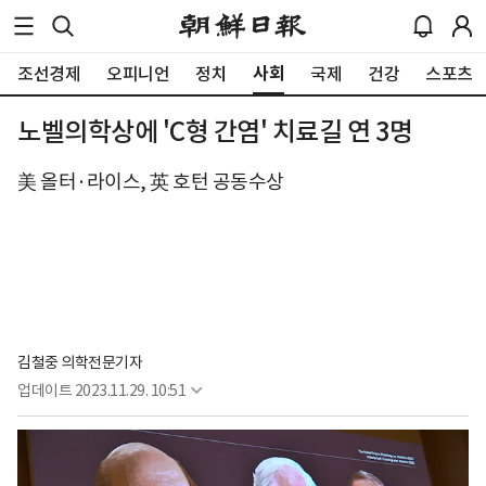
사회
조선경제
오피니언
정치
국제
건강
스포츠
노벨의학상에 'C형 간염' 치료길 연 3명
美 올터·라이스, 英 호턴 공동수상
김철중 의학전문기자
업데이트
2023.11.29. 10:51