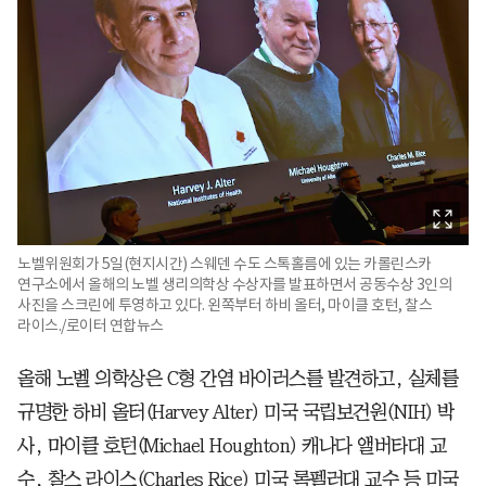
노벨위원회가 5일(현지시간) 스웨덴 수도 스톡홀름에 있는 카롤린스카
연구소에서 올해의 노벨 생리의학상 수상자를 발표하면서 공동수상 3인의
사진을 스크린에 투영하고 있다. 왼쪽부터 하비 올터, 마이클 호턴, 찰스
라이스./로이터 연합뉴스
올해 노벨 의학상은 C형 간염 바이러스를 발견하고, 실체를
규명한 하비 올터(Harvey Alter) 미국 국립보건원(NIH) 박
사, 마이클 호턴(Michael Houghton) 캐나다 앨버타대 교
수, 찰스 라이스(Charles Rice) 미국 록펠러대 교수 등 미국