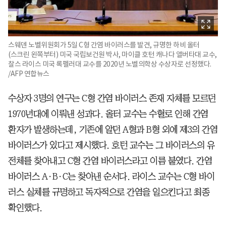
스웨덴 노벨위원회가 5일 C형 간염 바이러스를 발견, 규명한 하비 올터
(스크린 왼쪽부터) 미국 국립보건원 박사, 마이클 호턴 캐나다 앨버타대 교수,
찰스 라이스 미국 록펠러대 교수를 2020년 노벨의학상 수상자로 선정했다.
/AFP 연합뉴스
수상자 3명의 연구는 C형 간염 바이러스 존재 자체를 모르던
1970년대에 이뤄낸 성과다. 올터 교수는 수혈로 인해 간염
환자가 발생하는데, 기존에 알던 A형과 B형 외에 제3의 간염
바이러스가 있다고 제시했다. 호턴 교수는 그 바이러스의 유
전체를 찾아내고 C형 간염 바이러스라고 이름 붙였다. 간염
바이러스 A·B·C는 찾아낸 순서다. 라이스 교수는 C형 바이
러스 실체를 규명하고 독자적으로 간염을 일으킨다고 최종
확인했다.