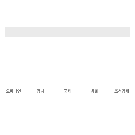
오피니언
정치
국제
사회
조선경제
문화·
조선
스포츠
건강
조선몰
연예
리더스
조선일보 공식 SNS