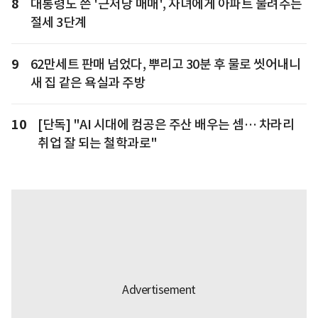
8
대통령도 쓴 '근저당 매매', 자녀에게 아파트 물려주는
절세 3단계
9
62만세트 판매 넘었다, 뿌리고 30분 후 물로 씻어내니
새 집 같은 욕실과 주방
10
[단독] "AI 시대에 컴공은 주산 배우는 셈… 차라리
취업 잘 되는 철학과로"