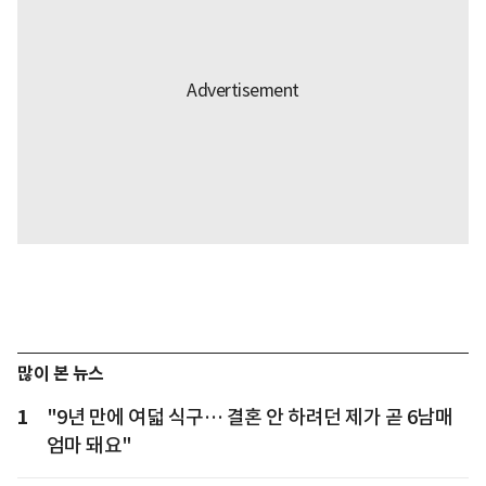
많이 본 뉴스
1
"9년 만에 여덟 식구… 결혼 안 하려던 제가 곧 6남매
엄마 돼요"