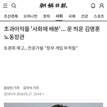
사회
조선경제
오피니언
정치
국제
건강
스포츠
초과이익을 '사회에 배분'... 운 띄운 김영훈
노동장관
토론회 예고... 전문가들 "정부 개입 부적절"
윤상진 기자
김아사 기자
업데이트
2026.05.27. 23:44