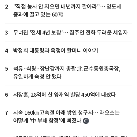
2
"직접 농사 안 지으면 내년까지 팔아라"… 양도세
중과에 떨고 있는 6070
3
무너진 '전세 4년 보장'… 집주인 전화 두려운 세입자
4
박정희 대통령과 욕쟁이 할머니 이야기
5
석유·식량·장난감까지 총괄 北 군수동원총국장,
유일하게 숙청 안 됐다
6
서장훈, 28억에 산 양재역 빌딩 450억에 내놨다
7
시속 160㎞ 고속철 아래 쌓인 청구서… 라오스는
어떻게 '中 부채 함정'에 빠졌나