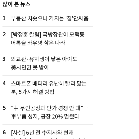
많이 본 뉴스
1
부동산 치솟으니 커지는 '집'안싸움
2
[박정훈 칼럼] 국방장관이 모택동
어록을 좌우명 삼은 나라
3
외교관·유학생이 낳은 아이도
美시민권 못 받아
4
스마트폰 배터리 유난히 빨리 닳는
분, 5가지 해결 방법
5
"中 무인공장과 단가 경쟁 안 돼"…
車부품 성지, 공장 20% 멈췄다
6
[사설] 6년 전 李지사와 현재