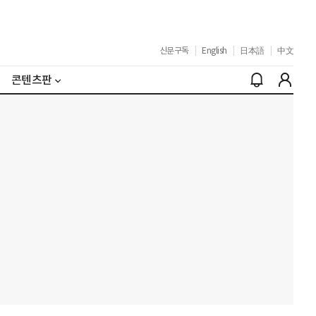
신문구독
|
English
|
日本語
|
中文
콘텐츠판