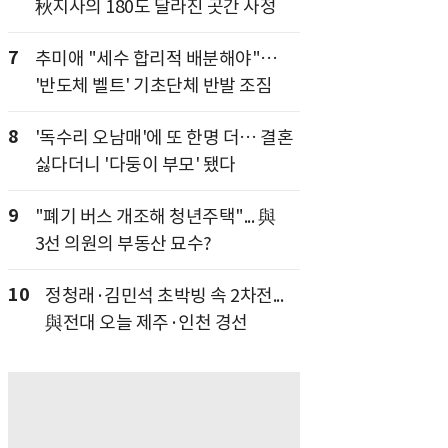
秋지사의 180도 달라진 곳간 사정
7
추미애 "세수 합리적 배분해야"…
'반도체 벨트' 기초단체 반발 조짐
8
'독수리 오남매'에 또 한명 더… 결혼
싫다더니 '다둥이 부모' 됐다
9
"폐기 버스 개조해 청년주택"... 與
3선 의원의 부동산 묘수?
10
정청래·김민석 초박빙 속 2차전...
與전대 오늘 제주·인천 경선