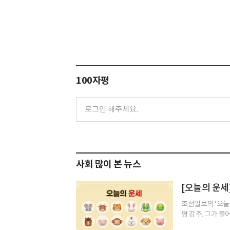
100자평
사회 많이 본 뉴스
[오늘의 운세]
조선일보의 ‘오늘
평 강주. 그가 풀