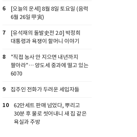
6
[오늘의 운세] 8월 8일 토요일 (음력
6월 26일 甲寅)
7
[유석재의 돌발史전 2.0] 박정희
대통령과 욕쟁이 할머니 이야기
8
"직접 농사 안 지으면 내년까지
팔아라"… 양도세 중과에 떨고 있는
6070
9
집주인 전화가 두려운 세입자들
10
62만세트 판매 넘었다, 뿌리고
30분 후 물로 씻어내니 새 집 같은
욕실과 주방