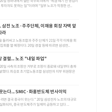
20일 청와대에서 열린 국무회의에서 “세금 떼기 전 영업이
 투자자도 못하는 일”이라며 “일부 노조가 적정한 선...
.. 삼전 노조·주주단체, 이재용 회장 자택 앞
따라
 둘러싸고 노동조합과 주주 단체가 21일 각각 이재용 회
집회를 열 예정이다. 20일 경찰 등에 따르면 삼성전...
결렬... 노조 "내일 파업"
20일 사측의 조정안 거부로 조정이 종료돼 내일부터 총파
밝혔다. 최승호 초기업노동조합 삼성전자 지부 위원장은
웃는다... SMIC·화홍반도체 반사이익
리면 결국 중국이 웃는다.” 20일 삼성전자 노조의 대규모
화되자, 중국 반도체주가 일제히 급등하고 있다. ...