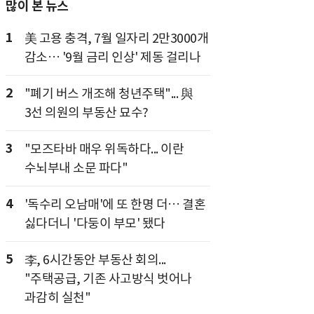
많이 본 뉴스
1
美 고용 충격, 7월 일자리 2만3000개
감소… '9월 금리 인상' 제동 걸리나
2
"폐기 버스 개조해 청년주택"... 與
3선 의원의 부동산 묘수?
3
"모즈타바 매우 위독하다... 이란
수뇌부내 소문 파다"
4
'독수리 오남매'에 또 한명 더… 결혼
싫다더니 '다둥이 부모' 됐다
5
李, 6시간동안 부동산 회의...
"주택공급, 기존 사고방식 벗어나
과감히 실천"