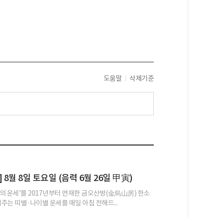
도움말
삭제기준
 8월 8일 토요일 (음력 6월 26일 甲寅)
의 운세’를 2017년부터 연재한 금오산방(金烏山房) 한소
어주는 띠별·나이별 운세를 매일 아침 전해드...