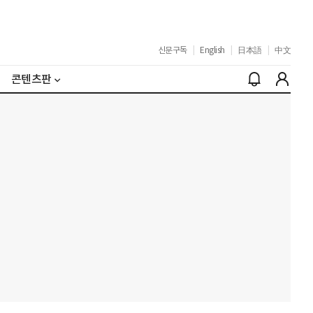
신문구독
|
English
|
日本語
|
中文
콘텐츠판