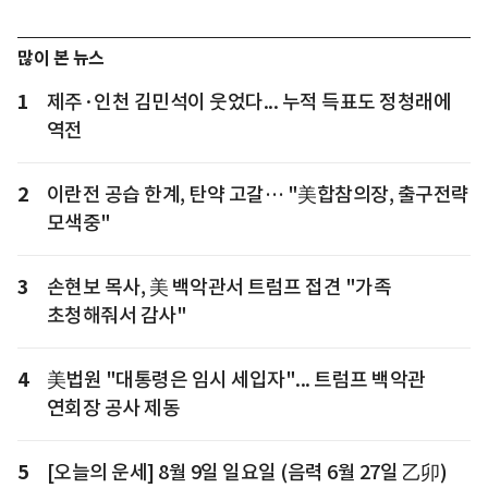
많이 본 뉴스
1
제주·인천 김민석이 웃었다... 누적 득표도 정청래에
역전
2
이란전 공습 한계, 탄약 고갈… "美합참의장, 출구전략
모색중"
3
손현보 목사, 美 백악관서 트럼프 접견 "가족
초청해줘서 감사"
4
美법원 "대통령은 임시 세입자"... 트럼프 백악관
연회장 공사 제동
5
[오늘의 운세] 8월 9일 일요일 (음력 6월 27일 乙卯)