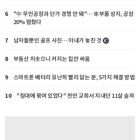
6
"中 무인공장과 단가 경쟁 안 돼"… 車부품 성지, 공장
20% 멈췄다
7
남자들뿐인 골프 사진… 아내가 놓친 것
8
부동산 치솟으니 커지는 집안 싸움
9
스마트폰 배터리 유난히 빨리 닳는 분, 5가지 해결 방법
10
"침대에 묶여 있었다" 천안 교회서 지내던 11살 숨져