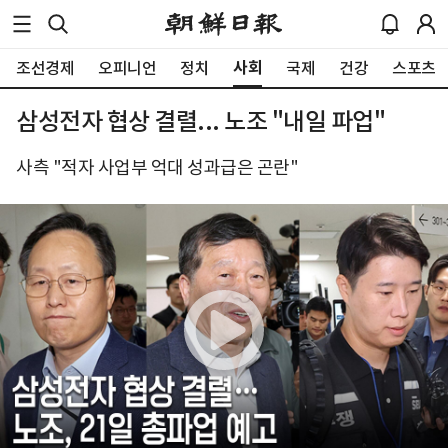
사회
조선경제
오피니언
정치
국제
건강
스포츠
삼성전자 협상 결렬... 노조 "내일 파업"
사측 "적자 사업부 억대 성과급은 곤란"