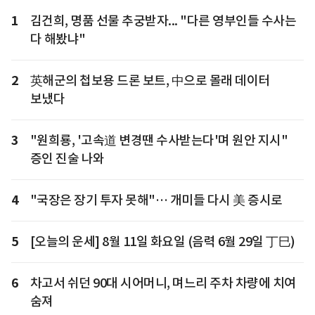
1
김건희, 명품 선물 추궁받자... "다른 영부인들 수사는
다 해봤냐"
2
英해군의 첩보용 드론 보트, 中으로 몰래 데이터
보냈다
3
"원희룡, '고속道 변경땐 수사받는다'며 원안 지시"
증인 진술 나와
4
"국장은 장기 투자 못해"… 개미들 다시 美 증시로
5
[오늘의 운세] 8월 11일 화요일 (음력 6월 29일 丁巳)
6
차고서 쉬던 90대 시어머니, 며느리 주차 차량에 치여
숨져