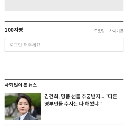
100자평
도움말
삭제기준
사회 많이 본 뉴스
김건희, 명품 선물 추궁받자... "다른
영부인들 수사는 다 해봤냐"