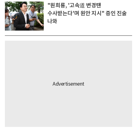
"원희룡, '고속道 변경땐
수사받는다'며 원안 지시" 증인 진술
나와