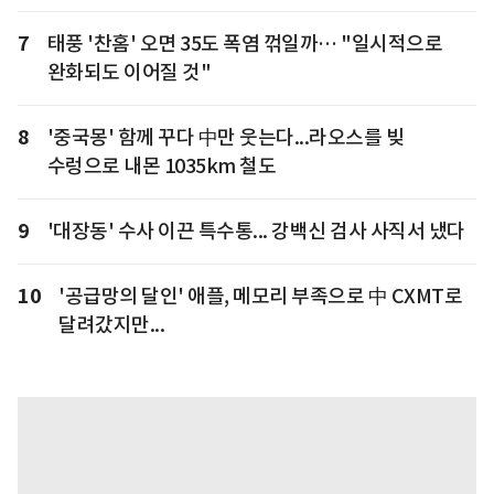
7
태풍 '찬홈' 오면 35도 폭염 꺾일까… "일시적으로
완화되도 이어질 것"
8
'중국몽' 함께 꾸다 中만 웃는다...라오스를 빚
수렁으로 내몬 1035km 철도
9
'대장동' 수사 이끈 특수통... 강백신 검사 사직서 냈다
10
'공급망의 달인' 애플, 메모리 부족으로 中 CXMT로
달려갔지만...