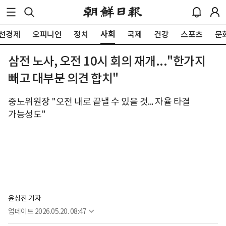
사회
선경제
오피니언
정치
국제
건강
스포츠
문
삼전 노사, 오전 10시 회의 재개..."한가지
빼고 대부분 의견 합치"
중노위원장 "오전 내로 끝낼 수 있을 것... 자율 타결
가능성도"
윤상진 기자
업데이트
2026.05.20. 08:47