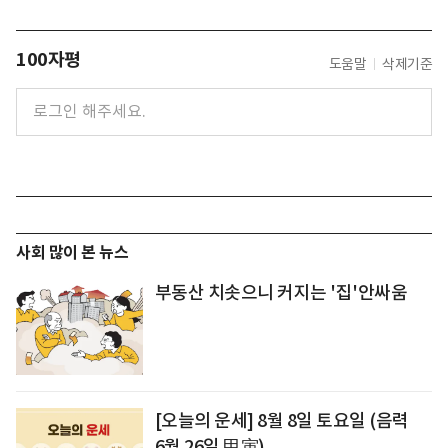
100자평
도움말
삭제기준
사회 많이 본 뉴스
부동산 치솟으니 커지는 '집'안싸움
[오늘의 운세] 8월 8일 토요일 (음력
6월 26일 甲寅)