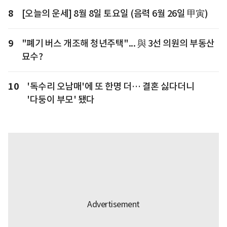
8
[오늘의 운세] 8월 8일 토요일 (음력 6월 26일 甲寅)
9
"폐기 버스 개조해 청년주택"... 與 3선 의원의 부동산
묘수?
10
'독수리 오남매'에 또 한명 더… 결혼 싫다더니
'다둥이 부모' 됐다