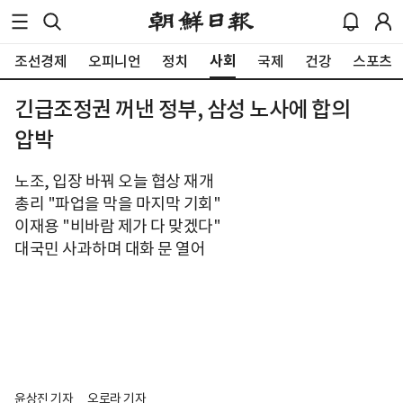
사회
조선경제
오피니언
정치
국제
건강
스포츠
긴급조정권 꺼낸 정부, 삼성 노사에 합의
압박
노조, 입장 바꿔 오늘 협상 재개
총리 "파업을 막을 마지막 기회"
이재용 "비바람 제가 다 맞겠다"
대국민 사과하며 대화 문 열어
윤상진 기자
오로라 기자