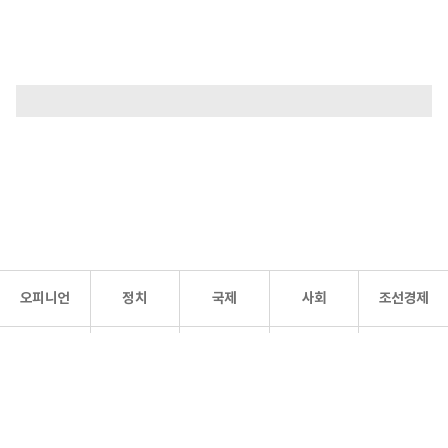
오피니언
정치
국제
사회
조선경제
문화·
조선
스포츠
건강
조선몰
연예
리더스
조선일보 공식 SNS