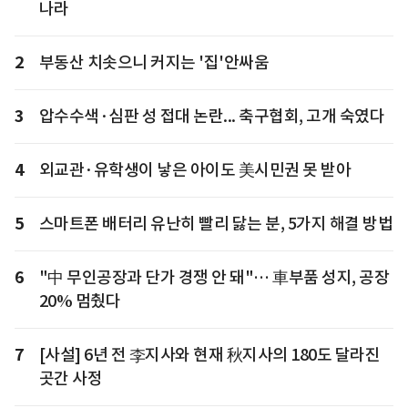
나라
2
부동산 치솟으니 커지는 '집'안싸움
3
압수수색·심판 성 접대 논란... 축구협회, 고개 숙였다
4
외교관·유학생이 낳은 아이도 美시민권 못 받아
5
스마트폰 배터리 유난히 빨리 닳는 분, 5가지 해결 방법
6
"中 무인공장과 단가 경쟁 안 돼"… 車부품 성지, 공장
20% 멈췄다
7
[사설] 6년 전 李지사와 현재 秋지사의 180도 달라진
곳간 사정