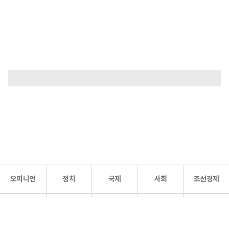
오피니언
정치
국제
사회
조선경제
문화·
조선
스포츠
건강
조선몰
연예
리더스