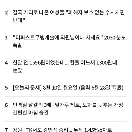
2
결국 거리로 나온 여성들 "피해자 보호 없는 수사개편
반대"
3
"더퍼스트무빙캐슬에 의원님이나 사세요" 2030 분노
폭발
4
한달 전 1556원이었는데... 환율 어느새 1300원대
눈앞
5
[오늘의 운세] 8월 10일 월요일 (음력 6월 28일 丙辰)
6
단백질 달걀의 3배·밀가루 제로, 노화를 늦추는 가장
간편한 아침 습관
7
강원·TK서도 김민석 승리... 누적 1.45%p차로