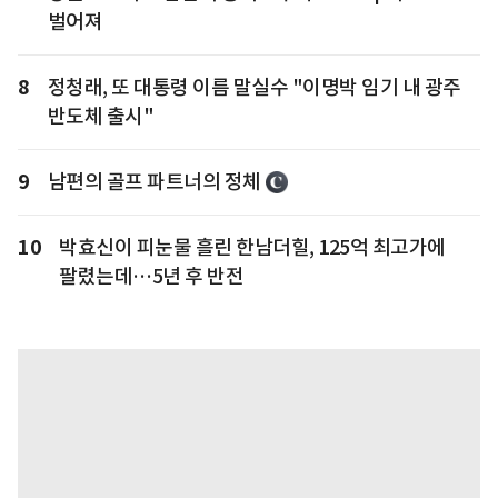
벌어져
8
정청래, 또 대통령 이름 말실수 "이명박 임기 내 광주
반도체 출시"
9
남편의 골프 파트너의 정체
10
박효신이 피눈물 흘린 한남더힐, 125억 최고가에
팔렸는데…5년 후 반전