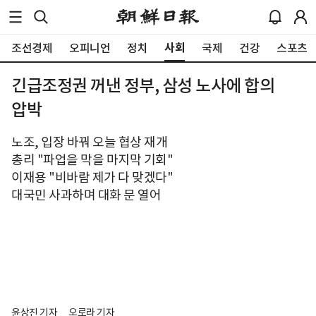
사회
조선경제
오피니언
정치
국제
건강
스포츠
긴급조정권 꺼낸 정부, 삼성 노사에 합의
압박
노조, 입장 바꿔 오늘 협상 재개
총리 "파업을 막을 마지막 기회"
이재용 "비바람 제가 다 맞겠다"
대국민 사과하며 대화 문 열어
윤상진 기자
오로라 기자