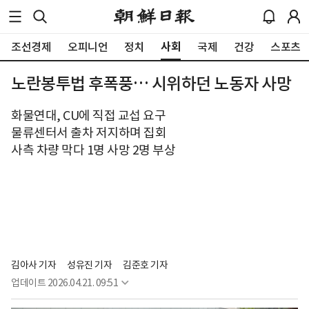
사회
조선경제
오피니언
정치
국제
건강
스포츠
노란봉투법 후폭풍… 시위하던 노동자 사망
화물연대, CU에 직접 교섭 요구
물류센터서 출차 저지하며 집회
사측 차량 막다 1명 사망 2명 부상
김아사 기자
성유진 기자
김준호 기자
업데이트
2026.04.21. 09:51