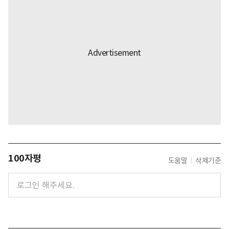
100자평
도움말
삭제기준