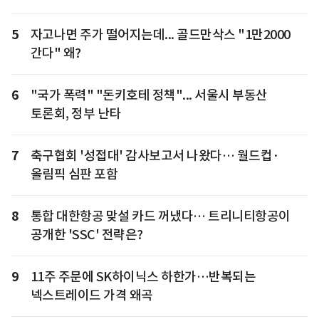
5
자고나면 주가 떨어지는데... 골드만삭스 "1만2000
간다" 왜?
6
"국가 폭력" "돈키호테 정책"... 서울시 부동산
토론회, 정부 난타
7
축구협회 '성접대' 감사보고서 나왔다… 월드컵·
올림픽 심판 포함
8
통합 대한항공 맞설 카드 꺼냈다… 트리니티항공이
공개한 'SSC' 전략은?
9
11주 주문에 SK하이닉스 하한가…반복되는
넥스트레이드 가격 왜곡