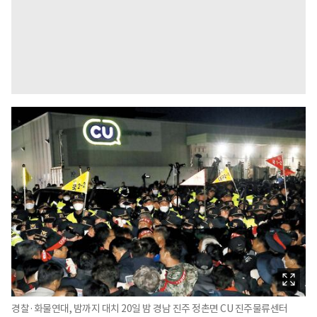
경찰·화물연대, 밤까지 대치 20일 밤 경남 진주 정촌면 CU 진주물류센터