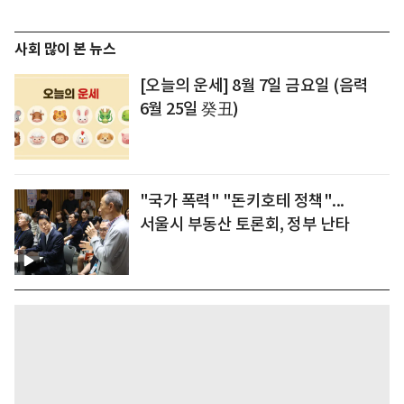
사회 많이 본 뉴스
[오늘의 운세] 8월 7일 금요일 (음력
6월 25일 癸丑)
"국가 폭력" "돈키호테 정책"...
서울시 부동산 토론회, 정부 난타