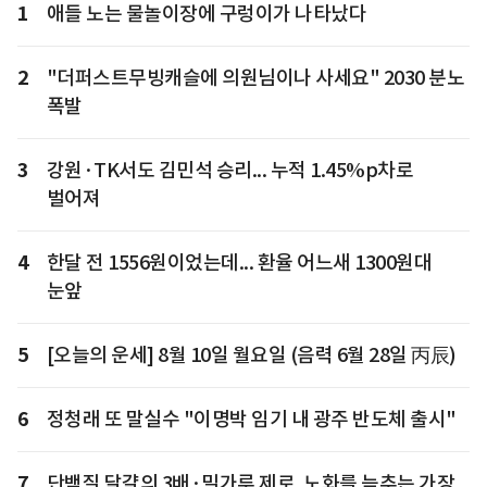
1
애들 노는 물놀이장에 구렁이가 나타났다
2
"더퍼스트무빙캐슬에 의원님이나 사세요" 2030 분노
폭발
3
강원·TK서도 김민석 승리... 누적 1.45%p차로
벌어져
4
한달 전 1556원이었는데... 환율 어느새 1300원대
눈앞
5
[오늘의 운세] 8월 10일 월요일 (음력 6월 28일 丙辰)
6
정청래 또 말실수 "이명박 임기 내 광주 반도체 출시"
7
단백질 달걀의 3배·밀가루 제로, 노화를 늦추는 가장