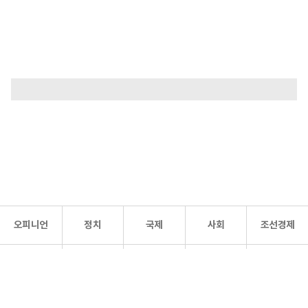
오피니언
정치
국제
사회
조선경제
문화·
조선
스포츠
건강
조선몰
연예
리더스