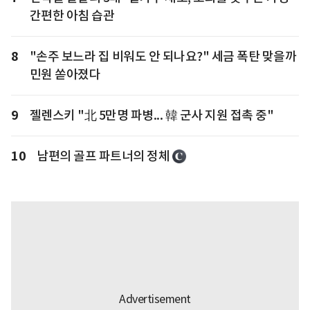
간편한 아침 습관
8
"손주 보느라 집 비워도 안 되나요?" 세금 폭탄 맞을까
민원 쏟아졌다
9
젤렌스키 "北 5만명 파병... 韓 군사 지원 접촉 중"
10
남편의 골프 파트너의 정체