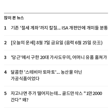
많이 본 뉴스
1
기존 '절세 계좌'까지 칼질... ISA 개편안에 개미들 분통
2
[오늘의 운세] 8월 7일 금요일 (음력 6월 25일 癸丑)
3
'당근'에서 구한 20대 가사도우미, 어머니 유품 훔쳐가
4
달콤한 '스테비아 토마토'... 농산물 아닌
가공식품이었다
5
자고나면 주가 떨어지는데... 골드만삭스 "1만2000
간다" 왜?