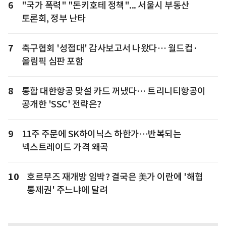
6
"국가 폭력" "돈키호테 정책"... 서울시 부동산
토론회, 정부 난타
7
축구협회 '성접대' 감사보고서 나왔다… 월드컵·
올림픽 심판 포함
8
통합 대한항공 맞설 카드 꺼냈다… 트리니티항공이
공개한 'SSC' 전략은?
9
11주 주문에 SK하이닉스 하한가…반복되는
넥스트레이드 가격 왜곡
10
호르무즈 재개방 임박? 결국은 美가 이란에 '해협
통제권' 주느냐에 달려