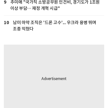
9
추미애 "국가직 소방공무원 인건비, 경기도가 1조원
이상 부담… 재정 개혁 시급"
10
남미 마약 조직은 '드론 고수'... 우크라 용병 뛰며
조종 익혔다