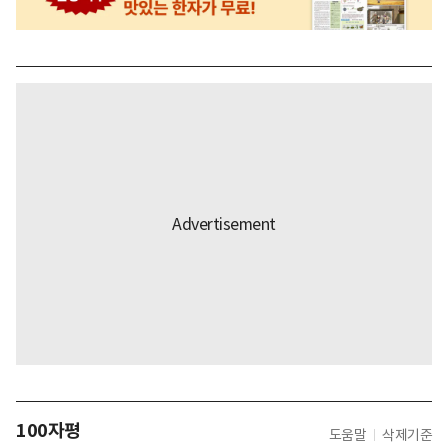
100자평
도움말
삭제기준