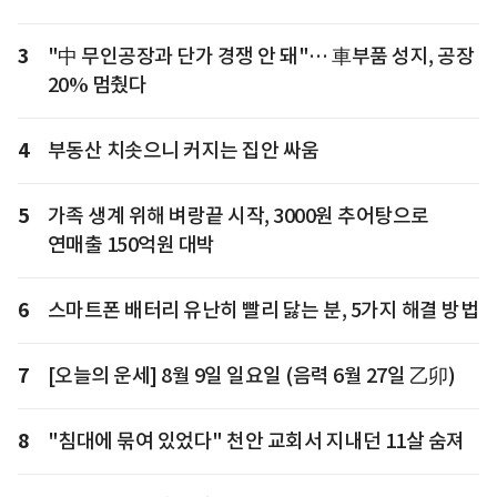
3
"中 무인공장과 단가 경쟁 안 돼"… 車부품 성지, 공장
20% 멈췄다
4
부동산 치솟으니 커지는 집안 싸움
5
가족 생계 위해 벼랑끝 시작, 3000원 추어탕으로
연매출 150억원 대박
6
스마트폰 배터리 유난히 빨리 닳는 분, 5가지 해결 방법
7
[오늘의 운세] 8월 9일 일요일 (음력 6월 27일 乙卯)
8
"침대에 묶여 있었다" 천안 교회서 지내던 11살 숨져