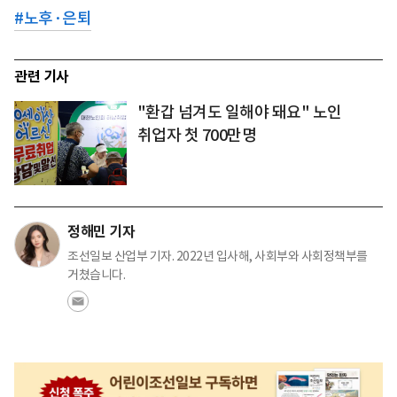
#
노후·은퇴
관련 기사
"환갑 넘겨도 일해야 돼요" 노인
취업자 첫 700만명
정해민 기자
조선일보 산업부 기자. 2022년 입사해, 사회부와 사회정책부를
거쳤습니다.