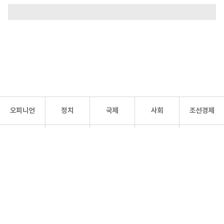
오피니언
정치
국제
사회
조선경제
문화·
조선
스포츠
건강
조선몰
연예
리더스
조선일보 공식 SNS
개인정보처리방침
사이트맵