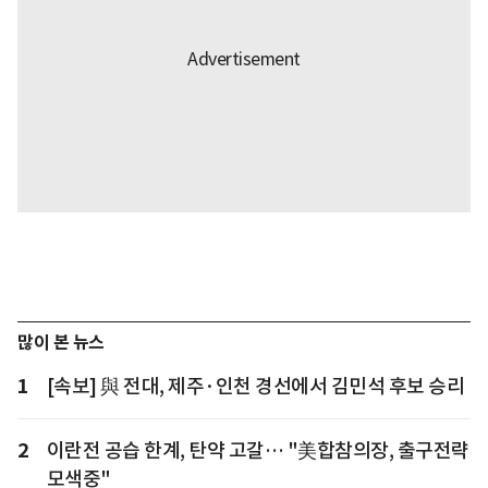
많이 본 뉴스
1
[속보] 與 전대, 제주·인천 경선에서 김민석 후보 승리
2
이란전 공습 한계, 탄약 고갈… "美합참의장, 출구전략
모색중"