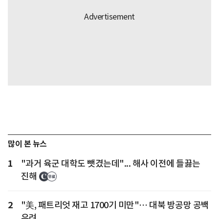
많이 본 뉴스
1
"과거 육군 대학도 뺏겼는데"... 해사 이전에 들끓는
진해
2
"美, 패트리엇 재고 1700기 미만"… 대북 방공망 공백
우려