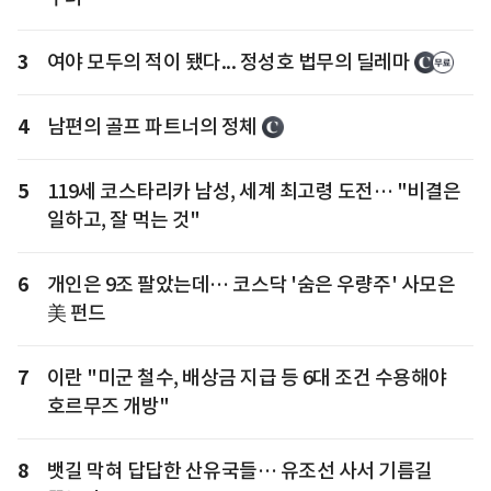
3
여야 모두의 적이 됐다... 정성호 법무의 딜레마
4
남편의 골프 파트너의 정체
5
119세 코스타리카 남성, 세계 최고령 도전… "비결은
일하고, 잘 먹는 것"
6
개인은 9조 팔았는데… 코스닥 '숨은 우량주' 사모은
美 펀드
7
이란 "미군 철수, 배상금 지급 등 6대 조건 수용해야
호르무즈 개방"
8
뱃길 막혀 답답한 산유국들… 유조선 사서 기름길