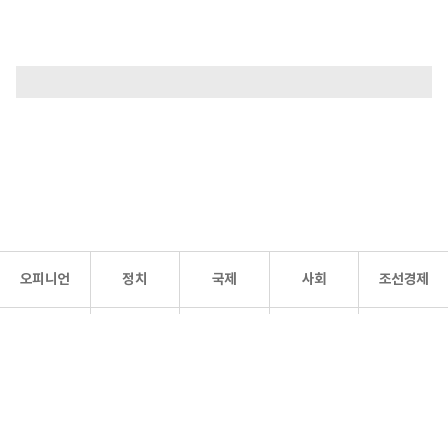
오피니언
정치
국제
사회
조선경제
문화·
조선
스포츠
건강
조선몰
연예
리더스
조선일보 공식 SNS