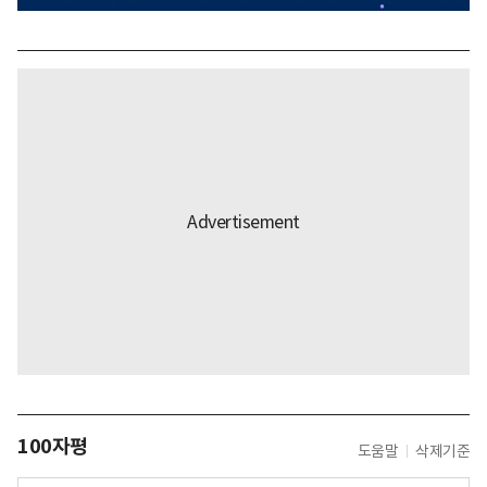
100자평
도움말
삭제기준