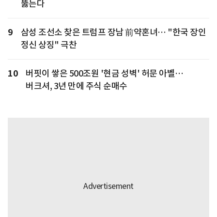
뚫는다
9
삼성 조선소 찾은 트럼프 장남 前약혼녀… "한국 장인
정신 상징" 극찬
10
버핏이 쌓은 500조원 '현금 성벽' 허문 아벨…
버크셔, 3년 만에 주식 순매수