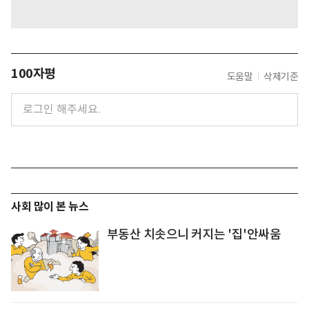
100자평
도움말
삭제기준
사회 많이 본 뉴스
부동산 치솟으니 커지는 '집'안싸움