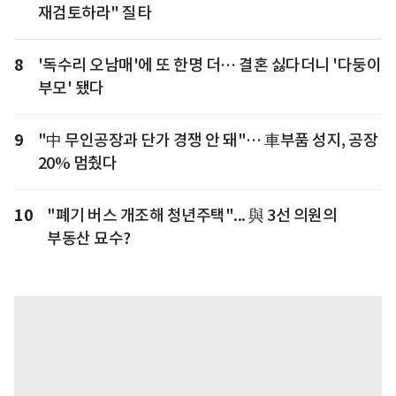
재검토하라" 질타
8
'독수리 오남매'에 또 한명 더… 결혼 싫다더니 '다둥이
부모' 됐다
9
"中 무인공장과 단가 경쟁 안 돼"… 車부품 성지, 공장
20% 멈췄다
10
"폐기 버스 개조해 청년주택"... 與 3선 의원의
부동산 묘수?