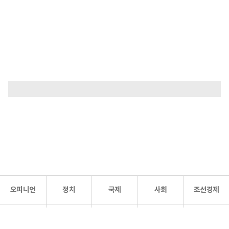
오피니언
정치
국제
사회
조선경제
문화·
조선
스포츠
건강
조선몰
연예
리더스