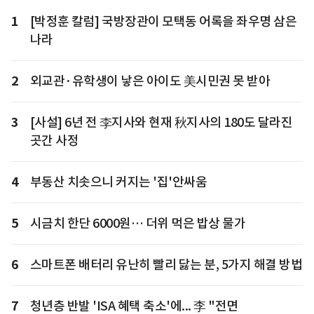
1
[박정훈 칼럼] 국방장관이 모택동 어록을 좌우명 삼은
나라
2
외교관·유학생이 낳은 아이도 美시민권 못 받아
3
[사설] 6년 전 李지사와 현재 秋지사의 180도 달라진
곳간 사정
4
부동산 치솟으니 커지는 '집'안싸움
5
시금치 한단 6000원… 더위 먹은 밥상 물가
6
스마트폰 배터리 유난히 빨리 닳는 분, 5가지 해결 방법
7
청년층 반발 'ISA 혜택 축소'에... 李 "전면