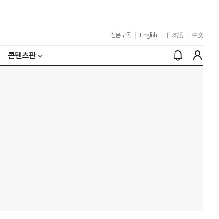
신문구독
|
English
|
日本語
|
中文
콘텐츠판