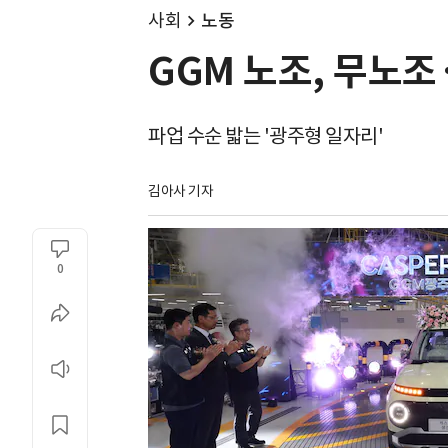
사회
노동
GGM 노조, 무노
파업 수순 밟는 '광주형 일자리'
김아사 기자
0