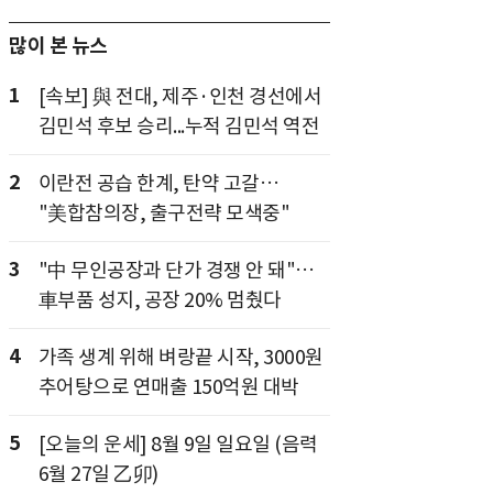
많이 본 뉴스
1
[속보] 與 전대, 제주·인천 경선에서
김민석 후보 승리...누적 김민석 역전
2
이란전 공습 한계, 탄약 고갈…
"美합참의장, 출구전략 모색중"
3
"中 무인공장과 단가 경쟁 안 돼"…
車부품 성지, 공장 20% 멈췄다
4
가족 생계 위해 벼랑끝 시작, 3000원
추어탕으로 연매출 150억원 대박
5
[오늘의 운세] 8월 9일 일요일 (음력
6월 27일 乙卯)