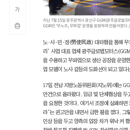
지난 7월 15일 광주광역시 광산구 GGM(광주글로벌모
GGM은 ‘무노조, 무파업’ 운영을 표방하며 만들어졌다.
노·사·민·정(勞使民政) 대타협을 통해 무
리’ 사업 대표 업체 광주글로벌모터스(GGM
을 수용하고 무파업으로 생산 공장을 운영한
업 모델이 노사 갈등의 도화선이 되고 있다
17일 전남 지방노동위원회(지노위)에는 GG
안건으로 올라왔다. 임금 및 단체협상을 두
을 요청한 것이다. 여기서 조정에 실패하면 
라’는 권고안을 내면서 급한 불을 껐다. 그
인상 등을 두고 양측의 입장 차가 워낙 커 