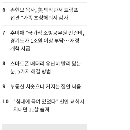
6
손현보 목사, 美 백악관서 트럼프
접견 "가족 초청해줘서 감사"
7
추미애 "국가직 소방공무원 인건비,
경기도가 1조원 이상 부담… 재정
개혁 시급"
8
스마트폰 배터리 유난히 빨리 닳는
분, 5가지 해결 방법
9
부동산 치솟으니 커지는 집안 싸움
10
"침대에 묶여 있었다" 천안 교회서
지내던 11살 숨져