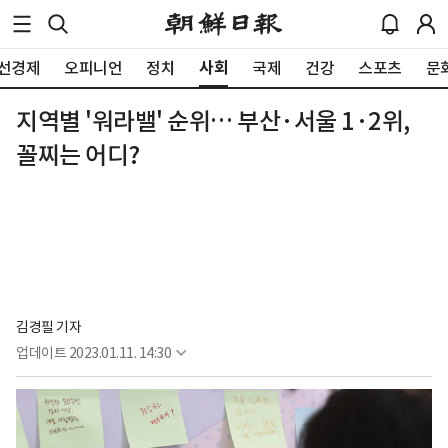
사회
선경제
오피니언
정치
국제
건강
스포츠
문
지역별 '워라밸' 순위… 부산·서울 1·2위,
꼴찌는 어디?
김경필 기자
업데이트
2023.01.11. 14:30