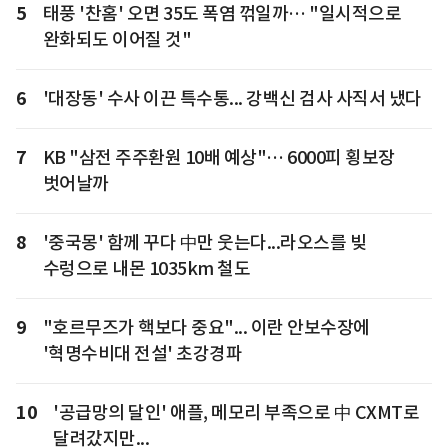
5
태풍 '찬홈' 오면 35도 폭염 꺾일까… "일시적으로
완화되도 이어질 것"
6
'대장동' 수사 이끈 특수통... 강백신 검사 사직서 냈다
7
KB "삼전 주주환원 10배 예상"… 6000피 횡보장
벗어날까
8
'중국몽' 함께 꾸다 中만 웃는다...라오스를 빚
수렁으로 내몬 1035km 철도
9
"호르무즈가 핵보다 중요"... 이란 안보수장에
'혁명수비대 전설' 초강경파
10
'공급망의 달인' 애플, 메모리 부족으로 中 CXMT로
달려갔지만...