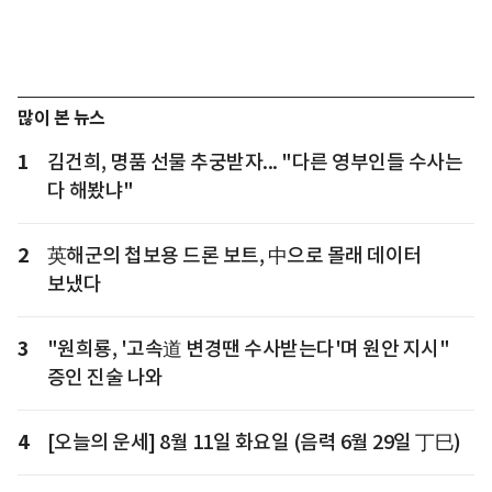
많이 본 뉴스
1
김건희, 명품 선물 추궁받자... "다른 영부인들 수사는
다 해봤냐"
2
英해군의 첩보용 드론 보트, 中으로 몰래 데이터
보냈다
3
"원희룡, '고속道 변경땐 수사받는다'며 원안 지시"
증인 진술 나와
4
[오늘의 운세] 8월 11일 화요일 (음력 6월 29일 丁巳)