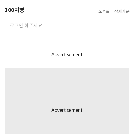
100자평
도움말
삭제기준