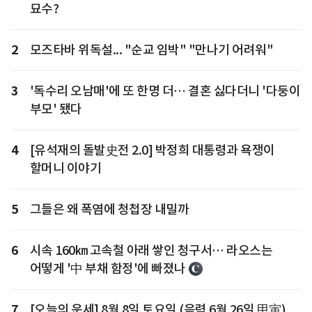
묘수?
2
모즈타바 위독설... "순교 임박" "만나기 어려워"
3
'독수리 오남매'에 또 한명 더… 결혼 싫다더니 '다둥이
부모' 됐다
4
[유석재의 돌발史전 2.0] 박정희 대통령과 욕쟁이
할머니 이야기
5
그들은 왜 폭염에 청첩장 내밀까
6
시속 160㎞ 고속철 아래 쌓인 청구서… 라오스는
어떻게 '中 부채 함정'에 빠졌나
7
[오늘의 운세] 8월 8일 토요일 (음력 6월 26일 甲寅)