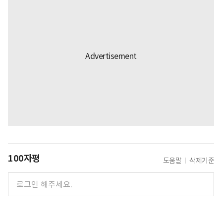
100자평
도움말
삭제기준