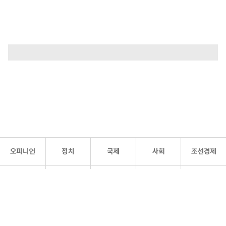
오피니언
정치
국제
사회
조선경제
문화·
조선
스포츠
건강
조선몰
연예
리더스
조선일보 공식 SNS