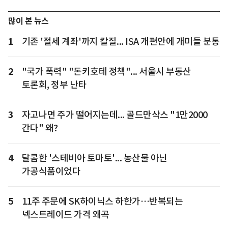
많이 본 뉴스
1
기존 '절세 계좌'까지 칼질... ISA 개편안에 개미들 분통
2
"국가 폭력" "돈키호테 정책"... 서울시 부동산
토론회, 정부 난타
3
자고나면 주가 떨어지는데... 골드만삭스 "1만2000
간다" 왜?
4
달콤한 '스테비아 토마토'... 농산물 아닌
가공식품이었다
5
11주 주문에 SK하이닉스 하한가…반복되는
넥스트레이드 가격 왜곡