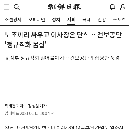
사회
조선경제
오피니언
정치
국제
건강
스포츠
노조끼리 싸우고 이사장은 단식… 건보공단
'정규직화 몸살'
文정부 정규직화 밀어붙이기… 건보공단의 황당한 풍경
곽래건 기자
정성원 기자
업데이트
2021.06.15. 10:04
김용익 국민건강보험공단 이사장이 14일부터 강원도 원주시