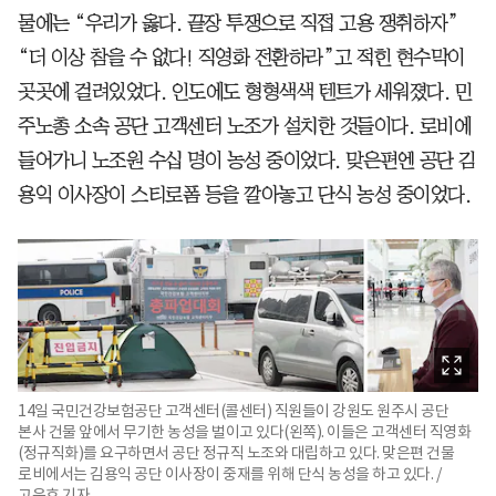
물에는 “우리가 옳다. 끝장 투쟁으로 직접 고용 쟁취하자”
“더 이상 참을 수 없다! 직영화 전환하라”고 적힌 현수막이
곳곳에 걸려있었다. 인도에도 형형색색 텐트가 세워졌다. 민
주노총 소속 공단 고객센터 노조가 설치한 것들이다. 로비에
들어가니 노조원 수십 명이 농성 중이었다. 맞은편엔 공단 김
용익 이사장이 스티로폼 등을 깔아놓고 단식 농성 중이었다.
14일 국민건강보험공단 고객센터(콜센터) 직원들이 강원도 원주시 공단
본사 건물 앞에서 무기한 농성을 벌이고 있다(왼쪽). 이들은 고객센터 직영화
(정규직화)를 요구하면서 공단 정규직 노조와 대립하고 있다. 맞은편 건물
로비에서는 김용익 공단 이사장이 중재를 위해 단식 농성을 하고 있다. /
고운호 기자