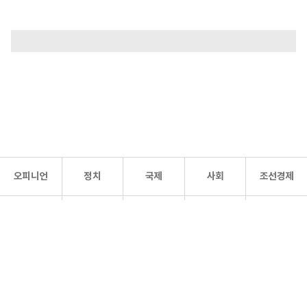
오피니언
정치
국제
사회
조선경제
문화·
조선
스포츠
건강
조선몰
연예
리더스
조선일보 공식 SNS