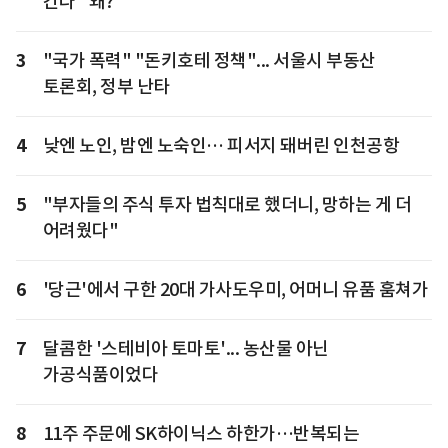
간다" 왜?
3
"국가 폭력" "돈키호테 정책"... 서울시 부동산
토론회, 정부 난타
4
낮엔 노인, 밤엔 노숙인… 피서지 돼버린 인천공항
5
"부자들의 주식 투자 법칙대로 했더니, 망하는 게 더
어려웠다"
6
'당근'에서 구한 20대 가사도우미, 어머니 유품 훔쳐가
7
달콤한 '스테비아 토마토'... 농산물 아닌
가공식품이었다
8
11주 주문에 SK하이닉스 하한가…반복되는