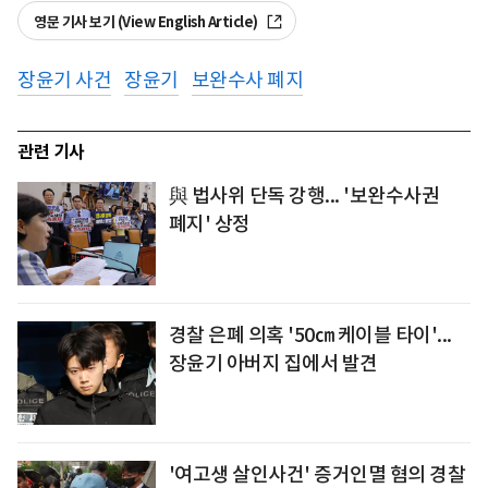
영문 기사 보기 (View English Article)
장윤기 사건
장윤기
보완수사 폐지
관련 기사
與 법사위 단독 강행... '보완수사권
폐지' 상정
경찰 은폐 의혹 '50㎝ 케이블 타이'...
장윤기 아버지 집에서 발견
'여고생 살인사건' 증거인멸 혐의 경찰