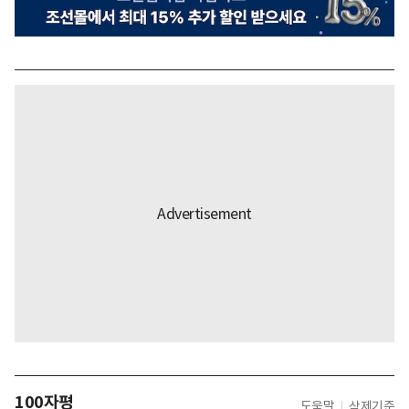
100자평
도움말
삭제기준