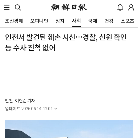
사회
조선경제
오피니언
정치
국제
건강
스포츠
인천서 발견된 훼손 시신…경찰, 신원 확인
등 수사 진척 없어
인천=이현준 기자
업데이트
2026.06.14. 12:01