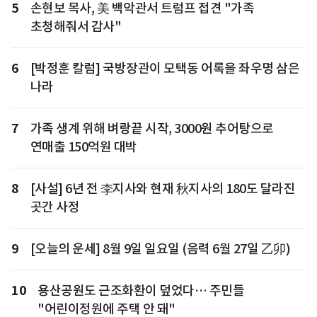
5
손현보 목사, 美 백악관서 트럼프 접견 "가족
초청해줘서 감사"
6
[박정훈 칼럼] 국방장관이 모택동 어록을 좌우명 삼은
나라
7
가족 생계 위해 벼랑끝 시작, 3000원 추어탕으로
연매출 150억원 대박
8
[사설] 6년 전 李지사와 현재 秋지사의 180도 달라진
곳간 사정
9
[오늘의 운세] 8월 9일 일요일 (음력 6월 27일 乙卯)
10
용산공원도 근조화환이 덮었다… 주민들
"어린이정원에 주택 안 돼"