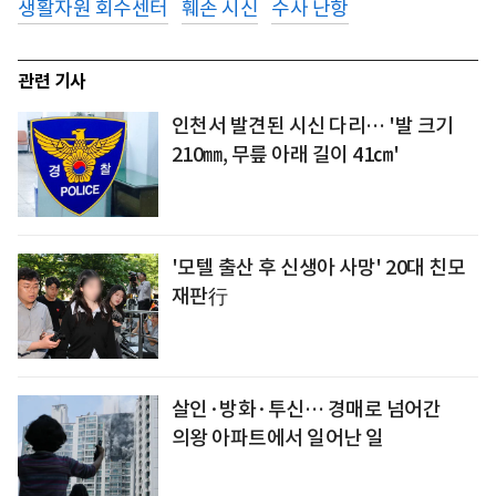
생활자원 회수센터
훼손 시신
수사 난항
관련 기사
인천서 발견된 시신 다리… '발 크기
210㎜, 무릎 아래 길이 41㎝'
'모텔 출산 후 신생아 사망' 20대 친모
재판行
살인·방화·투신… 경매로 넘어간
의왕 아파트에서 일어난 일