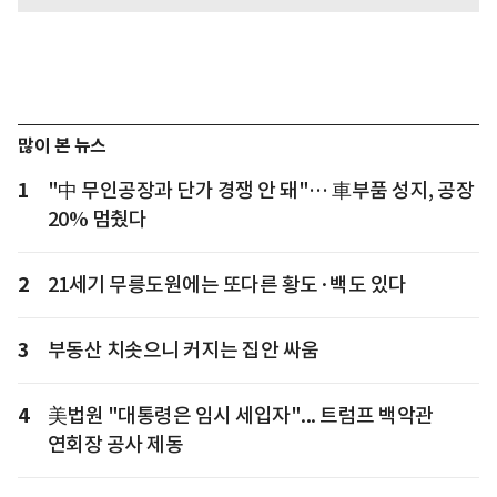
많이 본 뉴스
1
"中 무인공장과 단가 경쟁 안 돼"… 車부품 성지, 공장
20% 멈췄다
2
21세기 무릉도원에는 또다른 황도·백도 있다
3
부동산 치솟으니 커지는 집안 싸움
4
美법원 "대통령은 임시 세입자"... 트럼프 백악관
연회장 공사 제동