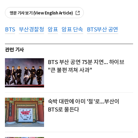
영문 기사 보기 (View English Article)
BTS
부산경찰청
암표
암표 단속
BTS부산 공연
관련 기사
BTS 부산 공연 75분 지연... 하이브
"큰 불편 끼쳐 사과"
숙박 대란에 아미 '절'로...부산이
BTS로 물든다