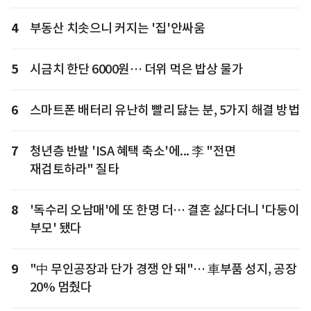
4
부동산 치솟으니 커지는 '집'안싸움
5
시금치 한단 6000원… 더위 먹은 밥상 물가
6
스마트폰 배터리 유난히 빨리 닳는 분, 5가지 해결 방법
7
청년층 반발 'ISA 혜택 축소'에... 李 "전면
재검토하라" 질타
8
'독수리 오남매'에 또 한명 더… 결혼 싫다더니 '다둥이
부모' 됐다
9
"中 무인공장과 단가 경쟁 안 돼"… 車부품 성지, 공장
20% 멈췄다