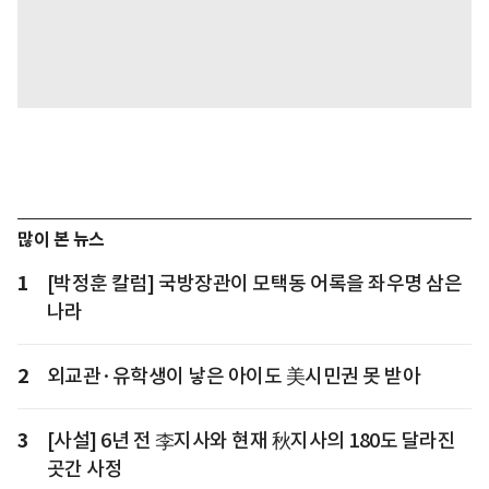
많이 본 뉴스
1
[박정훈 칼럼] 국방장관이 모택동 어록을 좌우명 삼은
나라
2
외교관·유학생이 낳은 아이도 美시민권 못 받아
3
[사설] 6년 전 李지사와 현재 秋지사의 180도 달라진
곳간 사정