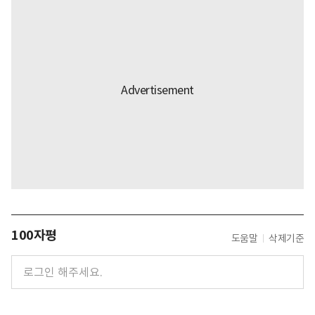
100자평
도움말
삭제기준