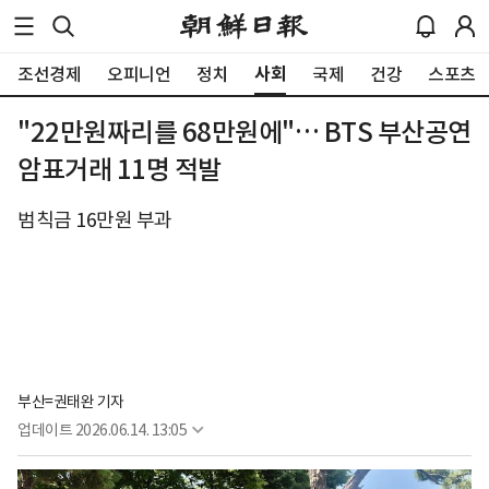
사회
조선경제
오피니언
정치
국제
건강
스포츠
"22만원짜리를 68만원에"… BTS 부산공연
암표거래 11명 적발
범칙금 16만원 부과
부산=권태완 기자
업데이트
2026.06.14. 13:05