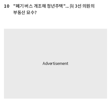
10
"폐기 버스 개조해 청년주택"... 與 3선 의원의
부동산 묘수?