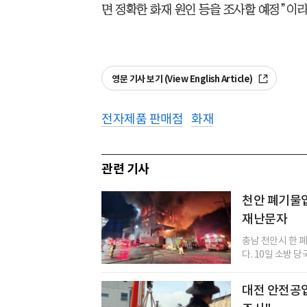
면 정확한 화재 원인 등을 조사할 예정”이라
영문 기사 보기 (View English Article)
전자제품 판매점
화재
관련 기사
천안 폐기물업
재난문자
충남 천안시 한 
다. 10일 소방 당
대전 안전공업