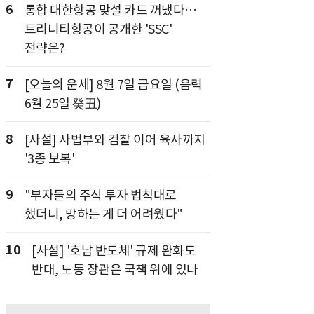
6
통합 대한항공 맞설 카드 꺼냈다…
트리니티항공이 공개한 'SSC'
전략은?
7
[오늘의 운세] 8월 7일 금요일 (음력
6월 25일 癸丑)
8
[사설] 사법부와 검찰 이어 육사까지
'3종 보복'
9
"부자들의 주식 투자 법칙대로
했더니, 망하는 게 더 어려웠다"
10
[사설] '호남 반도체' 규제 완화도
반대, 노동 장관은 국책 위에 있나