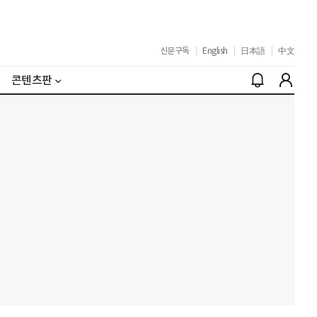
신문구독
|
English
|
日本語
|
中文
콘텐츠판