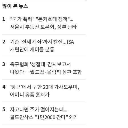
많이 본 뉴스
1
"국가 폭력" "돈키호테 정책"...
서울시 부동산 토론회, 정부 난타
2
기존 '절세 계좌'까지 칼질... ISA
개편안에 개미들 분통
3
축구협회 '성접대' 감사보고서
나왔다… 월드컵·올림픽 심판 포함
4
'당근'에서 구한 20대 가사도우미,
어머니 유품 훔쳐가
5
자고나면 주가 떨어지는데...
골드만삭스 "1만2000 간다" 왜?