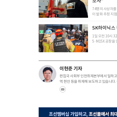
조사"
74명의 사상자를
이 발화 추정 지점
SK하이닉스 
1일 오전 10시 
5·M15X 공장을 
이현준 기자
편집국 사회부 인천취재본부에서 일하고 
역 현안 등을 취재해 보도하고 있습니다.