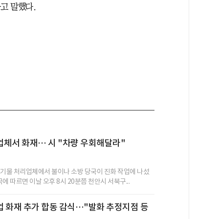
고 말했다.
체서 화재… 시 "차량 우회해달라"
폐기물 처리업체에서 불이나 소방 당국이 진화 작업에 나섰
국에 따르면 이날 오후 8시 20분쯤 천안시 서북구...
 화재 추가 합동 감식…"발화 추정지점 등