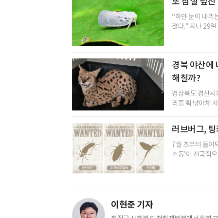
또 잠실 덮친
“하얀 눈이 내리
졌다.” 지난 29
경북 야산에 
해칠까?
경상북도 경산시의
리를 휙 낚아채 사
러브버그, 
7월 초부터 들이
소동’이 전국적으로
이현준 기자