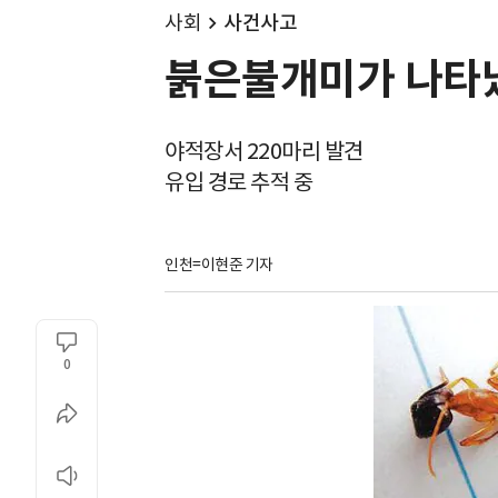
사회
사건사고
붉은불개미가 나타났
야적장서 220마리 발견
유입 경로 추적 중
인천=이현준 기자
0