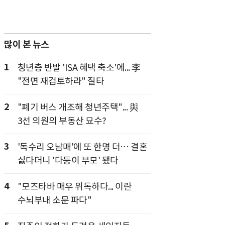
많이 본 뉴스
1
청년층 반발 'ISA 혜택 축소'에... 李
"전면 재검토하라" 질타
2
"폐기 버스 개조해 청년주택"... 與
3선 의원의 부동산 묘수?
3
'독수리 오남매'에 또 한명 더… 결혼
싫다더니 '다둥이 부모' 됐다
4
"모즈타바 매우 위독하다... 이란
수뇌부내 소문 파다"