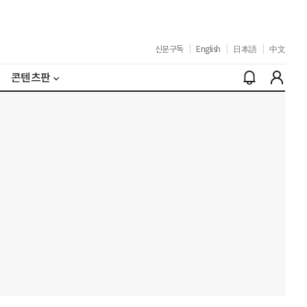
신문구독
|
English
|
日本語
|
中文
콘텐츠판