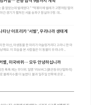
 팅커벨… 곤충 습격 9월까지 계속
는 줄 알았는데 벌레였다.” “떡볶이에 벌레가 고명처럼 떨어
일 야간 경기가 펼쳐진 서울 송파구 잠실야구장. 대...
나타난 아프리카 '서벌', 우리나라 생태계
 한 야산, 야생동물 한 마리가 어슬렁거리다 고라니 한 마
냥해요. 이 모습을 본 사람들은 이 동물이 우리나라 ...
팅커벨, 미국바퀴… 모두 안녕하십니까
닥친 푹푹 찌는 무더위. 일명 ‘러브버그(붉은등우단털파리)
 불쾌지수를 더 높였다. 불과 일주일 안팎에 온갖 ...