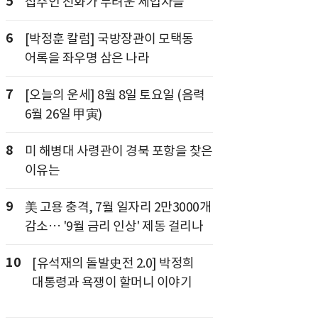
5
집주인 전화가 두려운 세입자들
6
[박정훈 칼럼] 국방장관이 모택동
어록을 좌우명 삼은 나라
7
[오늘의 운세] 8월 8일 토요일 (음력
6월 26일 甲寅)
8
미 해병대 사령관이 경북 포항을 찾은
이유는
9
美 고용 충격, 7월 일자리 2만3000개
감소… '9월 금리 인상' 제동 걸리나
10
[유석재의 돌발史전 2.0] 박정희
대통령과 욕쟁이 할머니 이야기