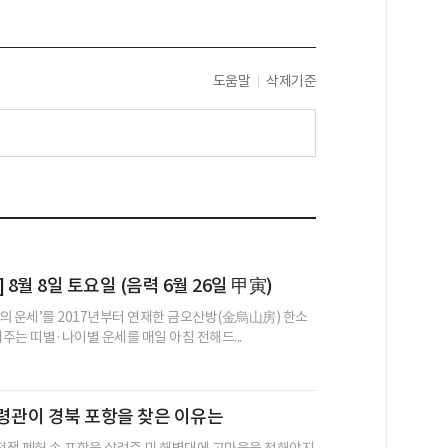
도움말
삭제기준
 8월 8일 토요일 (음력 6월 26일 甲寅)
의 운세’를 2017년부터 연재한 금오산방(金烏山房) 한소
어주는 띠별·나이별 운세를 매일 아침 전해드...
령관이 경북 포항을 찾은 이유는