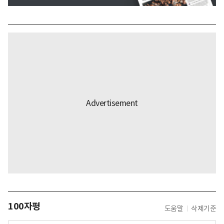
100자평
도움말
삭제기준