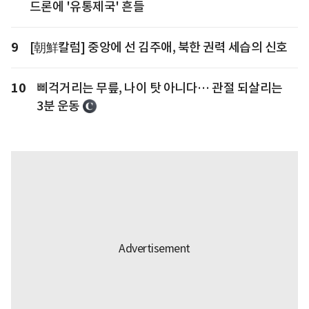
드론에 '유통제국' 흔들
9
[朝鮮칼럼] 중앙에 선 김주애, 북한 권력 세습의 신호
10
삐걱거리는 무릎, 나이 탓 아니다… 관절 되살리는
3분 운동