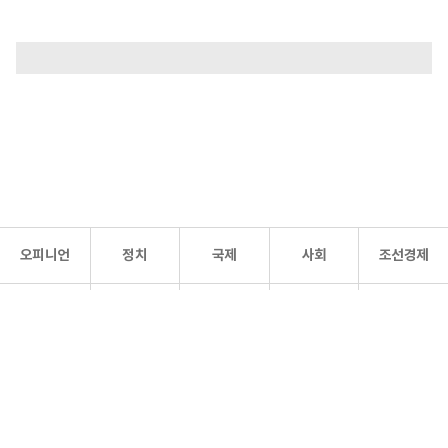
오피니언
정치
국제
사회
조선경제
문화·
조선
스포츠
건강
조선몰
연예
리더스
조선일보 공식 SNS