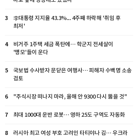
3
李대통령 지지율 43.3%... 4주째 하락해 '취임 후
최저'
4
비거주 1주택 세금 폭탄에… 학군지 전세살이
'맹모'들이 운다
5
국보법 수사받자 문닫은 여행사… 피해자 수백명 소송
검토
6
"주식시장 떠나지 마라, 올해 안 9300 다시 뚫을 것"
7
최대 1000대 운반 로봇… 영하 25도 구역도 자동화
8
러시아 최고 여성 부호 고려인 타티야나 김… 우크라