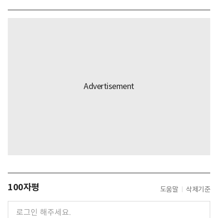
100자평
도움말
삭제기준