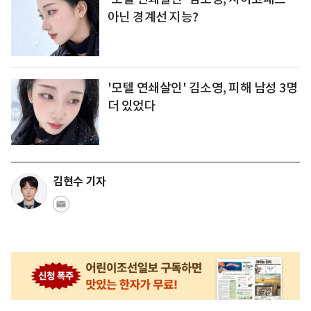
아닌 경계선 지능?
'모텔 연쇄살인' 김소영, 피해 남성 3명
더 있었다
김현수 기자