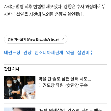
A씨는 범행 직후 현행범 체포됐다. 경찰은 수사 과정에서 두
사람이 살인을 사전에 모의한 정황도 확인했다.
영문 기사 보기 (View English Article)
태권도장
관장
벤조디아제핀계
약물
살인미수
관련 기사
약물 탄 술로 남편 살해 시도...
태권도장 직원·女관장 구속
'모텔 연쇄살인' 김소영, 사이코패스