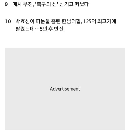
9
메시 부친, '축구의 신' 남기고 떠났다
10
박효신이 피눈물 흘린 한남더힐, 125억 최고가에
팔렸는데…5년 후 반전