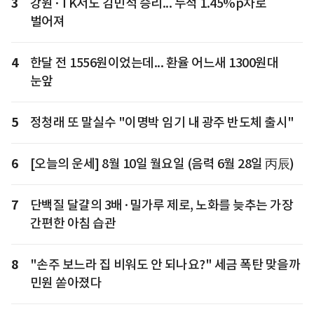
3
강원·TK서도 김민석 승리... 누적 1.45%p차로
벌어져
4
한달 전 1556원이었는데... 환율 어느새 1300원대
눈앞
5
정청래 또 말실수 "이명박 임기 내 광주 반도체 출시"
6
[오늘의 운세] 8월 10일 월요일 (음력 6월 28일 丙辰)
7
단백질 달걀의 3배·밀가루 제로, 노화를 늦추는 가장
간편한 아침 습관
8
"손주 보느라 집 비워도 안 되나요?" 세금 폭탄 맞을까
민원 쏟아졌다