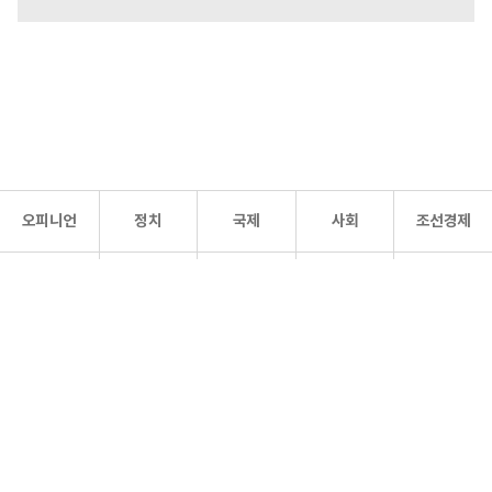
오피니언
정치
국제
사회
조선경제
문화·
조선
스포츠
건강
조선몰
연예
리더스
조선일보 공식 SNS
개인정보처리방침
사이트맵