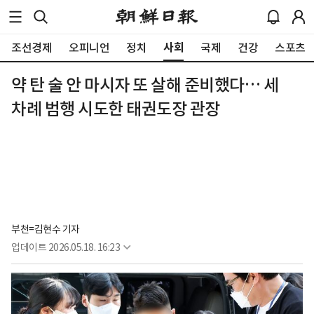
사회
조선경제
오피니언
정치
국제
건강
스포츠
약 탄 술 안 마시자 또 살해 준비했다… 세
차례 범행 시도한 태권도장 관장
부천=김현수 기자
업데이트
2026.05.18. 16:23