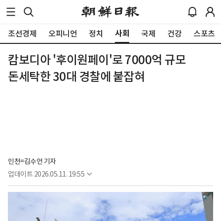
사회
조선경제
오피니언
정치
국제
건강
스포츠
캄보디아 '후이원페이'로 7000억 규모
돈세탁한 30대 경찰에 붙잡혀
인천=김수언 기자
업데이트
2026.05.11. 19:55