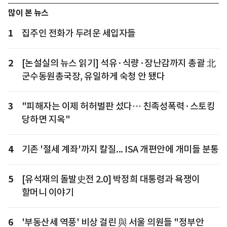
많이 본 뉴스
1
집주인 전화가 두려운 세입자들
2
[논설실의 뉴스 읽기] 석유·식량·장난감까지 총괄 北
군수동원총국장, 유일하게 숙청 안 됐다
3
"피해자는 이제 허허벌판 섰다… 친족성폭력·스토킹
당하면 지옥"
4
기존 '절세 계좌'까지 칼질... ISA 개편안에 개미들 분통
5
[유석재의 돌발史전 2.0] 박정희 대통령과 욕쟁이
할머니 이야기
6
'부동산세 역풍' 비상 걸린 與 서울 의원들 "정부안