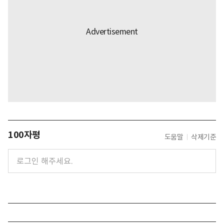
100자평
도움말
삭제기준