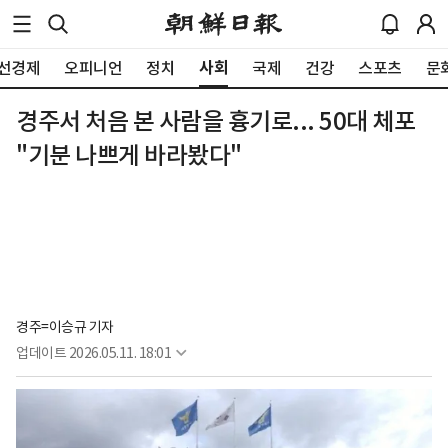
사회
선경제
오피니언
정치
국제
건강
스포츠
문
경주서 처음 본 사람을 흉기로... 50대 체포
"기분 나쁘게 바라봤다"
경주=이승규 기자
업데이트
2026.05.11. 18:01