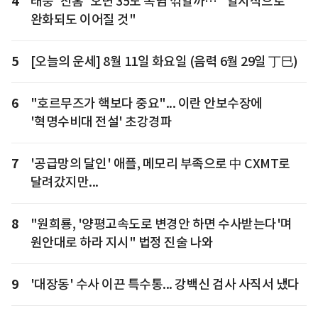
4
태풍 '찬홈' 오면 35도 폭염 꺾일까… "일시적으로
완화되도 이어질 것"
5
[오늘의 운세] 8월 11일 화요일 (음력 6월 29일 丁巳)
6
"호르무즈가 핵보다 중요"... 이란 안보수장에
'혁명수비대 전설' 초강경파
7
'공급망의 달인' 애플, 메모리 부족으로 中 CXMT로
달려갔지만...
8
"원희룡, '양평고속도로 변경안 하면 수사받는다'며
원안대로 하라 지시" 법정 진술 나와
9
'대장동' 수사 이끈 특수통... 강백신 검사 사직서 냈다