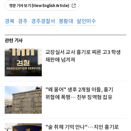
영문 기사 보기 (View English Article)
경북
경주
경주경찰서
봉황대
살인미수
관련 기사
교장실서 교사 흉기로 찌른 고3 학생
재판에 넘겨져
"왜 울어" 생후 2개월 아들, 흉기
위협에 폭행… 친부 징역형 집유
"술 취해 기억 안나"… 지인 흉기로