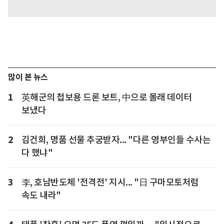
많이 본 뉴스
1
英해군의 첩보용 드론 보트, 中으로 몰래 데이터
보냈다
2
김건희, 명품 선물 추궁받자... "다른 영부인들 수사는
다 했냐"
3
李, 호남반도체 '전격전' 지시... "日 구마모토처럼
속도 내라"