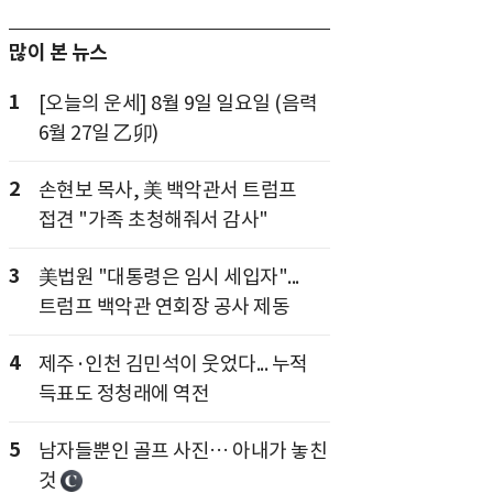
많이 본 뉴스
1
[오늘의 운세] 8월 9일 일요일 (음력
6월 27일 乙卯)
2
손현보 목사, 美 백악관서 트럼프
접견 "가족 초청해줘서 감사"
3
美법원 "대통령은 임시 세입자"...
트럼프 백악관 연회장 공사 제동
4
제주·인천 김민석이 웃었다... 누적
득표도 정청래에 역전
5
남자들뿐인 골프 사진… 아내가 놓친
것