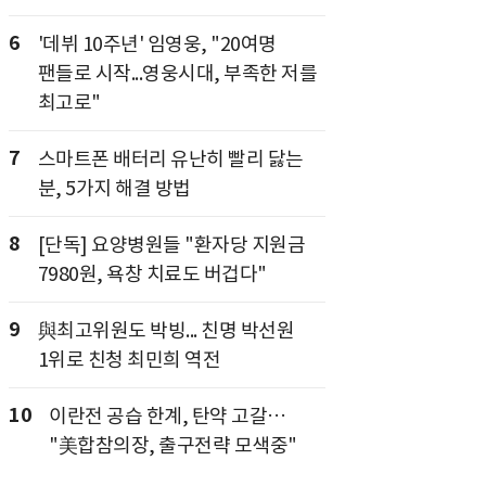
6
'데뷔 10주년' 임영웅, "20여명
팬들로 시작...영웅시대, 부족한 저를
최고로"
7
스마트폰 배터리 유난히 빨리 닳는
분, 5가지 해결 방법
8
[단독] 요양병원들 "환자당 지원금
7980원, 욕창 치료도 버겁다"
9
與최고위원도 박빙... 친명 박선원
1위로 친청 최민희 역전
10
이란전 공습 한계, 탄약 고갈…
"美합참의장, 출구전략 모색중"