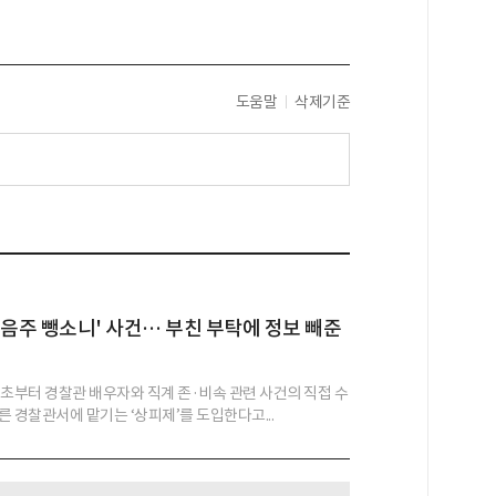
도움말
삭제기준
'음주 뺑소니' 사건… 부친 부탁에 정보 빼준
 초부터 경찰관 배우자와 직계 존·비속 관련 사건의 직접 수
른 경찰관서에 맡기는 ‘상피제’를 도입한다고...