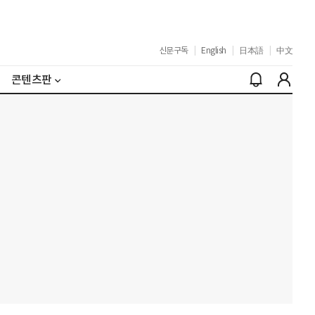
신문구독
|
English
|
日本語
|
中文
콘텐츠판