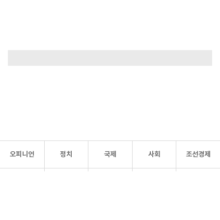
오피니언
정치
국제
사회
조선경제
문화·
조선
스포츠
건강
조선몰
연예
리더스
조선일보 공식 SNS