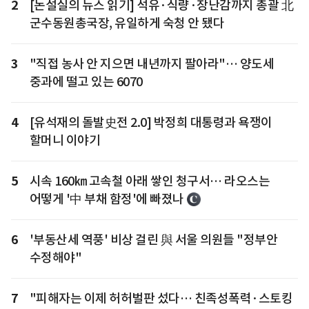
2
[논설실의 뉴스 읽기] 석유·식량·장난감까지 총괄 北
군수동원총국장, 유일하게 숙청 안 됐다
3
"직접 농사 안 지으면 내년까지 팔아라"… 양도세
중과에 떨고 있는 6070
4
[유석재의 돌발史전 2.0] 박정희 대통령과 욕쟁이
할머니 이야기
5
시속 160㎞ 고속철 아래 쌓인 청구서… 라오스는
어떻게 '中 부채 함정'에 빠졌나
6
'부동산세 역풍' 비상 걸린 與 서울 의원들 "정부안
수정해야"
7
"피해자는 이제 허허벌판 섰다… 친족성폭력·스토킹