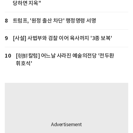
당하면 지옥"
8
트럼프, '원정 출산 차단' 행정명령 서명
9
[사설] 사법부와 검찰 이어 육사까지 '3종 보복'
10
[朝鮮칼럼] 어느날 사라진 예술의전당 '전두환
휘호석'