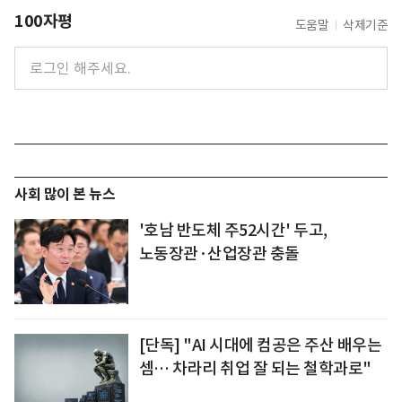
100자평
도움말
삭제기준
사회 많이 본 뉴스
'호남 반도체 주52시간' 두고,
노동장관·산업장관 충돌
[단독] "AI 시대에 컴공은 주산 배우는
셈… 차라리 취업 잘 되는 철학과로"