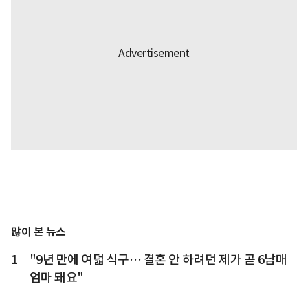
많이 본 뉴스
1
"9년 만에 여덟 식구… 결혼 안 하려던 제가 곧 6남매
엄마 돼요"