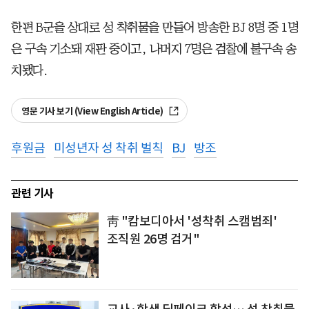
한편 B군을 상대로 성 착취물을 만들어 방송한 BJ 8명 중 1명
은 구속 기소돼 재판 중이고, 나머지 7명은 검찰에 불구속 송
치됐다.
영문 기사 보기 (View English Article)
후원금
미성년자 성 착취 벌칙
BJ
방조
관련 기사
靑 "캄보디아서 '성착취 스캠범죄'
조직원 26명 검거"