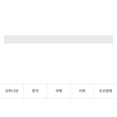
오피니언
정치
국제
사회
조선경제
문화·
조선
스포츠
건강
조선몰
연예
리더스