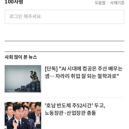
100자평
도움말
삭제기준
사회 많이 본 뉴스
[단독] "AI 시대에 컴공은 주산 배우는
셈… 차라리 취업 잘 되는 철학과로"
'호남 반도체 주52시간' 두고,
노동장관·산업장관 충돌