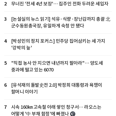
2
무너진 '전세 4년 보장'… 집주인 전화 두려운 세입자
3
[논설실의 뉴스 읽기] 석유·식량·장난감까지 총괄 北
군수동원총국장, 유일하게 숙청 안 됐다
4
[박성민의 정치 포커스] 민주당 집어삼키는 세 가지
'강박의 늪'
5
"직접 농사 안 지으면 내년까지 팔아라"… 양도세
중과에 떨고 있는 6070
6
[유석재의 돌발史전 2.0] 박정희 대통령과 욕쟁이
할머니 이야기
7
시속 160㎞ 고속철 아래 쌓인 청구서… 라오스는
어떻게 '中 부채 함정'에 빠졌나