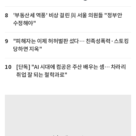
8
'부동산세 역풍' 비상 걸린 與 서울 의원들 "정부안
수정해야"
9
"피해자는 이제 허허벌판 섰다… 친족성폭력·스토킹
당하면 지옥"
10
[단독] "AI 시대에 컴공은 주산 배우는 셈… 차라리
취업 잘 되는 철학과로"