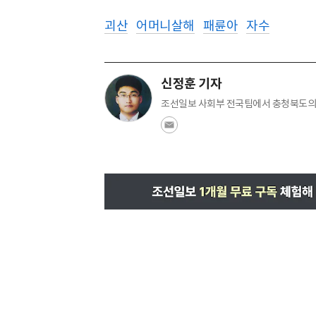
괴산
어머니살해
패륜아
자수
신정훈 기자
조선일보 사회부 전국팀에서 충청북도의 