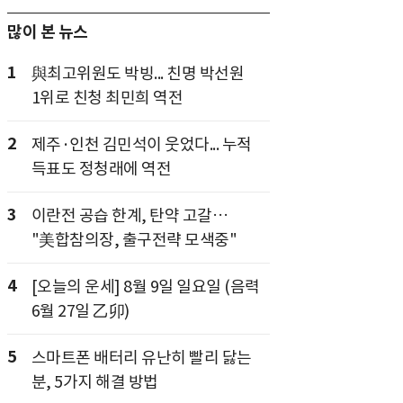
많이 본 뉴스
1
與최고위원도 박빙... 친명 박선원
1위로 친청 최민희 역전
2
제주·인천 김민석이 웃었다... 누적
득표도 정청래에 역전
3
이란전 공습 한계, 탄약 고갈…
"美합참의장, 출구전략 모색중"
4
[오늘의 운세] 8월 9일 일요일 (음력
6월 27일 乙卯)
5
스마트폰 배터리 유난히 빨리 닳는
분, 5가지 해결 방법