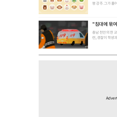
평 강주. 그가 풀
"침대에 묶여
충남 천안의 한 
련, 경찰이 학생과