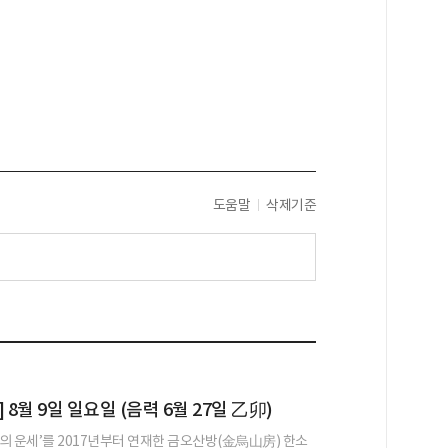
도움말
삭제기준
 8월 9일 일요일 (음력 6월 27일 乙卯)
의 운세’를 2017년부터 연재한 금오산방(金烏山房) 한소