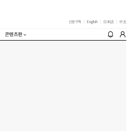
신문구독
|
English
|
日本語
|
中文
콘텐츠판