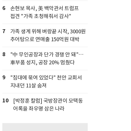
6
손현보 목사, 美 백악관서 트럼프
접견 "가족 초청해줘서 감사"
7
가족 생계 위해 벼랑끝 시작, 3000원
추어탕으로 연매출 150억원 대박
8
"中 무인공장과 단가 경쟁 안 돼"…
車부품 성지, 공장 20% 멈췄다
9
"침대에 묶여 있었다" 천안 교회서
지내던 11살 숨져
10
[박정훈 칼럼] 국방장관이 모택동
어록을 좌우명 삼은 나라