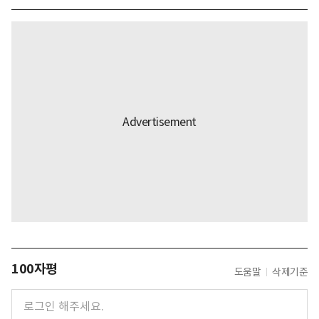
100자평
도움말
삭제기준