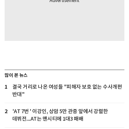
많이 본 뉴스
1
결국 거리로 나온 여성들 "피해자 보호 없는 수사개편
반대"
2
'AT 7번 ' 이강인, 상암 5만 관중 앞에서 강렬한
데뷔전...AT는 맨시티에 1대3 패배