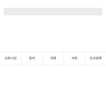
오피니언
정치
국제
사회
조선경제
문화·
조선
스포츠
건강
조선몰
연예
리더스
조선일보 공식 SNS