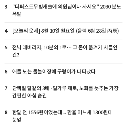
3
"더퍼스트무빙캐슬에 의원님이나 사세요" 2030 분노
폭발
4
[오늘의 운세] 8월 10일 월요일 (음력 6월 28일 丙辰)
5
전닉 레버리지, 10분의 1로… 그 돈이 옮겨가 사들인
건?
6
애들 노는 물놀이장에 구렁이가 나타났다
7
단백질 달걀의 3배·밀가루 제로, 노화를 늦추는 가장
간편한 아침 습관
8
한달 전 1556원이었는데... 환율 어느새 1300원대
눈앞