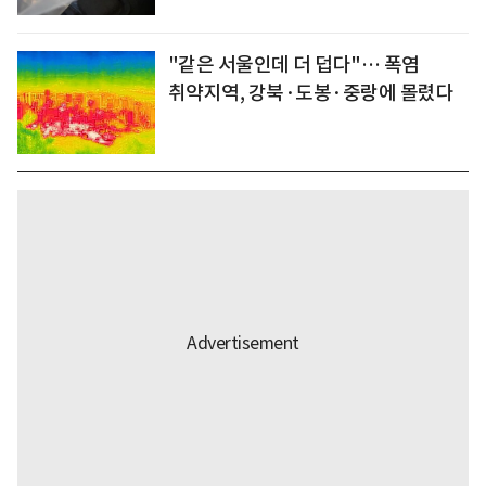
"같은 서울인데 더 덥다"… 폭염
취약지역, 강북·도봉·중랑에 몰렸다