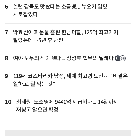
6
놀런 감독도 맛봤다는 소금빵... 뉴요커 입맛
사로잡았다
7
박효신이 피눈물 흘린 한남더힐, 125억 최고가에
팔렸는데…5년 후 반전
8
여야 모두의 적이 됐다... 정성호 법무의 딜레마
9
119세 코스타리카 남성, 세계 최고령 도전… "비결은
일하고, 잘 먹는 것"
10
최태원, 노소영에 9440억 지급하나... 14일까지
재상고 않으면 확정