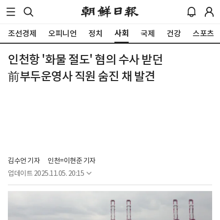
사회
조선경제
오피니언
정치
국제
건강
스포츠
인천항 '화물 절도' 혐의 수사 받던
前부두운영사 직원 숨진 채 발견
김수언 기자
인천=이현준 기자
업데이트
2025.11.05. 20:15