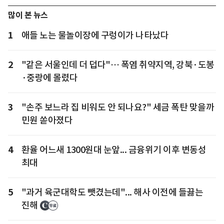
많이 본 뉴스
1
애들 노는 물놀이장에 구렁이가 나타났다
2
"같은 서울인데 더 덥다"… 폭염 취약지역, 강북·도봉
·중랑에 몰렸다
3
"손주 보느라 집 비워도 안 되나요?" 세금 폭탄 맞을까
민원 쏟아졌다
4
환율 어느새 1300원대 눈앞... 금융위기 이후 변동성
최대
5
"과거 육군대학도 뺏겼는데"... 해사 이전에 들끓는
진해