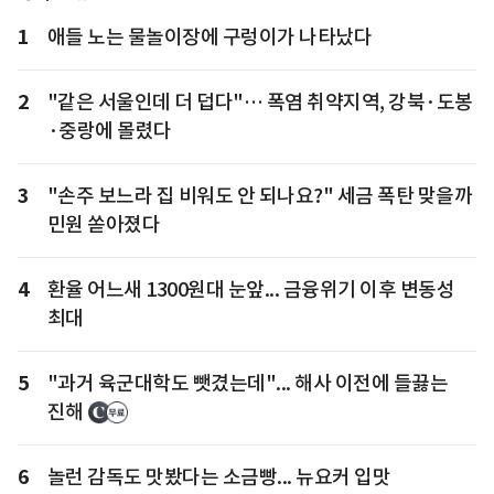
1
애들 노는 물놀이장에 구렁이가 나타났다
2
"같은 서울인데 더 덥다"… 폭염 취약지역, 강북·도봉
·중랑에 몰렸다
3
"손주 보느라 집 비워도 안 되나요?" 세금 폭탄 맞을까
민원 쏟아졌다
4
환율 어느새 1300원대 눈앞... 금융위기 이후 변동성
최대
5
"과거 육군대학도 뺏겼는데"... 해사 이전에 들끓는
진해
6
놀런 감독도 맛봤다는 소금빵... 뉴요커 입맛