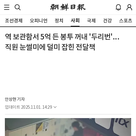
사회
조선경제
오피니언
정치
국제
건강
스포츠
역 보관함서 5억 든 봉투 꺼내 '두리번'...
직원 눈썰미에 덜미 잡힌 전달책
안상현 기자
업데이트
2025.11.01. 14:29