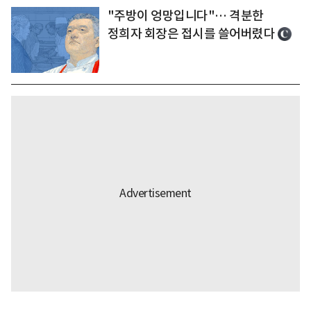
"주방이 엉망입니다"… 격분한
정희자 회장은 접시를 쓸어버렸다