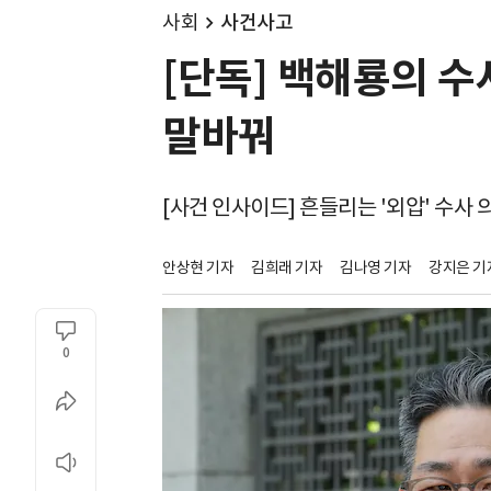
사회
사건사고
[단독] 백해룡의 수
말바꿔
[사건 인사이드] 흔들리는 '외압' 수사 
안상현 기자
김희래 기자
김나영 기자
강지은 기
0