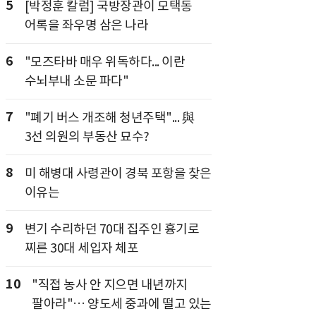
5
[박정훈 칼럼] 국방장관이 모택동
어록을 좌우명 삼은 나라
6
"모즈타바 매우 위독하다... 이란
수뇌부내 소문 파다"
7
"폐기 버스 개조해 청년주택"... 與
3선 의원의 부동산 묘수?
8
미 해병대 사령관이 경북 포항을 찾은
이유는
9
변기 수리하던 70대 집주인 흉기로
찌른 30대 세입자 체포
10
"직접 농사 안 지으면 내년까지
팔아라"… 양도세 중과에 떨고 있는