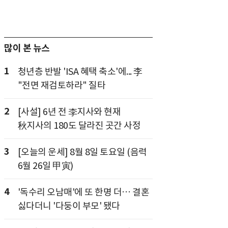
많이 본 뉴스
1
청년층 반발 'ISA 혜택 축소'에... 李
"전면 재검토하라" 질타
2
[사설] 6년 전 李지사와 현재
秋지사의 180도 달라진 곳간 사정
3
[오늘의 운세] 8월 8일 토요일 (음력
6월 26일 甲寅)
4
'독수리 오남매'에 또 한명 더… 결혼
싫다더니 '다둥이 부모' 됐다