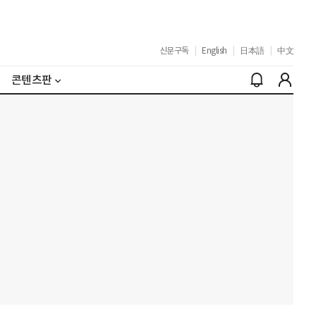
신문구독
|
English
|
日本語
|
中文
콘텐츠판