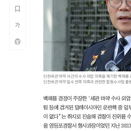
인천세관 마약 사건의 수사 외압 의혹을 제기한 백해룡 경
인천세관 마약 밀수 연루 의혹과 관련한 합동수사팀 출범
백해룡 경정이 주장한 ‘세관 마약 수사 외압
팀 등에 검거된 말레이시아인 운반책 중 일부
이 없다”는 취지로 진술해 검찰이 진위를 수
울 영등포경찰서 형사과장이었던 지난 202