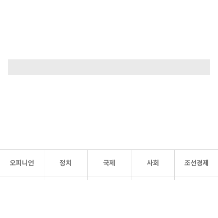
오피니언
정치
국제
사회
조선경제
문화·
조선
스포츠
건강
조선몰
연예
리더스