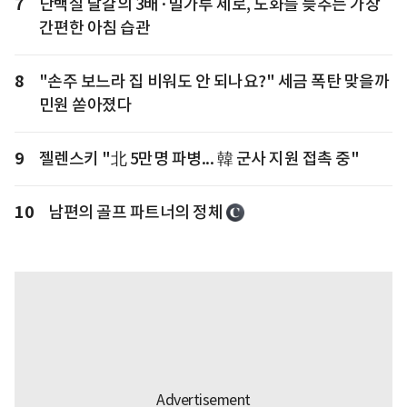
7
단백질 달걀의 3배·밀가루 제로, 노화를 늦추는 가장
간편한 아침 습관
8
"손주 보느라 집 비워도 안 되나요?" 세금 폭탄 맞을까
민원 쏟아졌다
9
젤렌스키 "北 5만명 파병... 韓 군사 지원 접촉 중"
10
남편의 골프 파트너의 정체