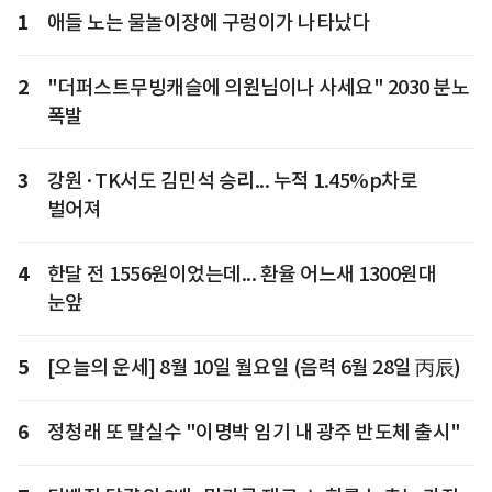
1
애들 노는 물놀이장에 구렁이가 나타났다
2
"더퍼스트무빙캐슬에 의원님이나 사세요" 2030 분노
폭발
3
강원·TK서도 김민석 승리... 누적 1.45%p차로
벌어져
4
한달 전 1556원이었는데... 환율 어느새 1300원대
눈앞
5
[오늘의 운세] 8월 10일 월요일 (음력 6월 28일 丙辰)
6
정청래 또 말실수 "이명박 임기 내 광주 반도체 출시"