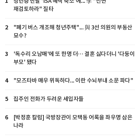
1
청년층 반발 'ISA 혜택 축소'에... 李 "전면
재검토하라" 질타
2
"폐기 버스 개조해 청년주택"... 與 3선 의원의 부동산
묘수?
3
'독수리 오남매'에 또 한명 더… 결혼 싫다더니 '다둥이
부모' 됐다
4
"모즈타바 매우 위독하다... 이란 수뇌부내 소문 파다"
5
집주인 전화가 두려운 세입자들
6
[박정훈 칼럼] 국방장관이 모택동 어록을 좌우명 삼은
나라