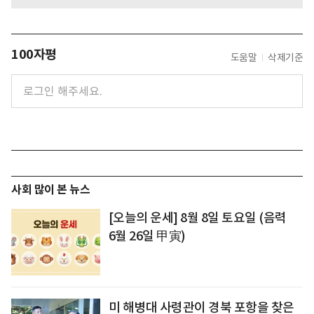
100자평
도움말
삭제기준
사회 많이 본 뉴스
[오늘의 운세] 8월 8일 토요일 (음력
6월 26일 甲寅)
미 해병대 사령관이 경북 포항을 찾은