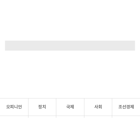
오피니언
정치
국제
사회
조선경제
문화·
조선
스포츠
건강
조선몰
연예
리더스