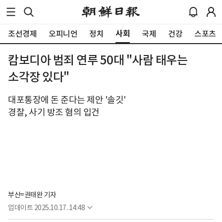
사회
조선경제
오피니언
정치
국제
건강
스포츠
캄보디아 범죄 연루 50대 "사람 태우는
소각장 있다"
대포통장에 돈 준다는 제안 '솔깃'
경찰, 사기 방조 혐의 입건
부산=권태완 기자
업데이트
2025.10.17. 14:48