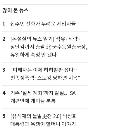
많이 본 뉴스
1
집주인 전화가 두려운 세입자들
2
[논설실의 뉴스 읽기] 석유·식량·
장난감까지 총괄 北 군수동원총국장,
유일하게 숙청 안 됐다
3
"피해자는 이제 허허벌판 섰다…
친족성폭력·스토킹 당하면 지옥"
4
기존 '절세 계좌'까지 칼질... ISA
개편안에 개미들 분통
5
[유석재의 돌발史전 2.0] 박정희
대통령과 욕쟁이 할머니 이야기