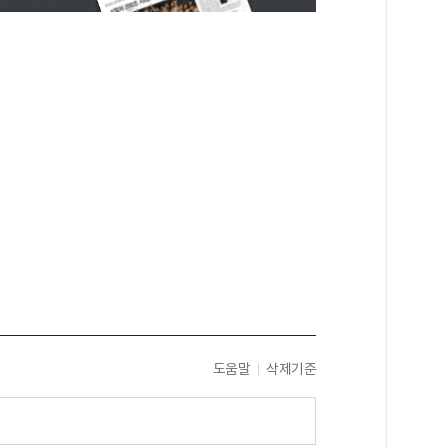
도움말
삭제기준