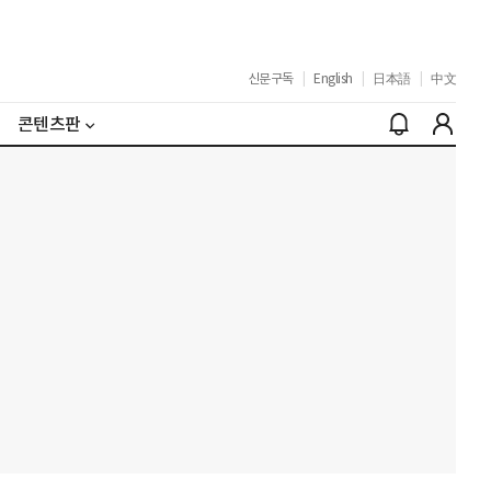
신문구독
|
English
|
日本語
|
中文
콘텐츠판