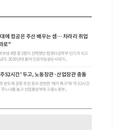
I 시대에 컴공은 주산 배우는 셈… 차라리 취업
과로"
부생 4명 중 1명이 선택했던 컴퓨터공학부 인기가 식고
. 2020년대 들어 인공지능(AI) 시대가...
 주52시간' 두고, 노동장관·산업장관 충돌
 반도체 공장 추진 등과 관련한 ‘메가 특구’에 ‘주 52시간
해 주느냐를 놓고 산업통상부와 고용노동부...