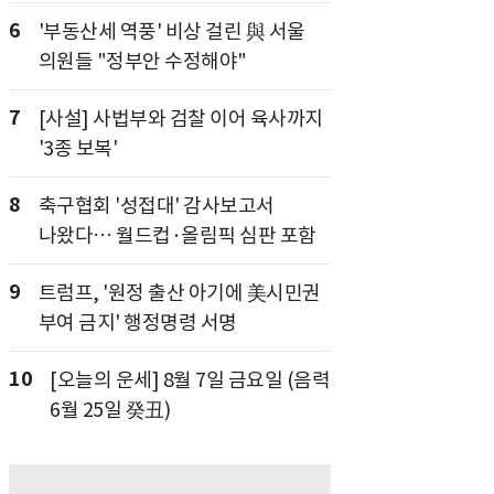
6
'부동산세 역풍' 비상 걸린 與 서울
의원들 "정부안 수정해야"
7
[사설] 사법부와 검찰 이어 육사까지
'3종 보복'
8
축구협회 '성접대' 감사보고서
나왔다… 월드컵·올림픽 심판 포함
9
트럼프, '원정 출산 아기에 美시민권
부여 금지' 행정명령 서명
10
[오늘의 운세] 8월 7일 금요일 (음력
6월 25일 癸丑)