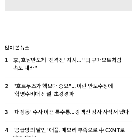
많이 본 뉴스
1
李, 호남반도체 '전격전' 지시... "日 구마모토처럼
속도 내라"
2
"호르무즈가 핵보다 중요"... 이란 안보수장에
'혁명수비대 전설' 초강경파
3
'대장동' 수사 이끈 특수통... 강백신 검사 사직서 냈다
4
'공급망의 달인' 애플, 메모리 부족으로 中 CXMT로