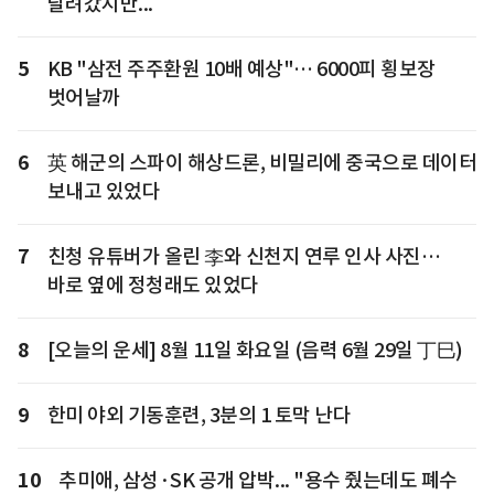
달려갔지만...
5
KB "삼전 주주환원 10배 예상"… 6000피 횡보장
벗어날까
6
英 해군의 스파이 해상드론, 비밀리에 중국으로 데이터
보내고 있었다
7
친청 유튜버가 올린 李와 신천지 연루 인사 사진…
바로 옆에 정청래도 있었다
8
[오늘의 운세] 8월 11일 화요일 (음력 6월 29일 丁巳)
9
한미 야외 기동훈련, 3분의 1 토막 난다
10
추미애, 삼성·SK 공개 압박... "용수 줬는데도 폐수