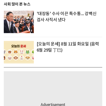
사회 많이 본 뉴스
'대장동' 수사 이끈 특수통... 강백신
검사 사직서 냈다
[오늘의 운세] 8월 11일 화요일 (음력
6월 29일 丁巳)