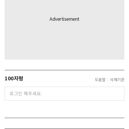
100자평
도움말
삭제기준