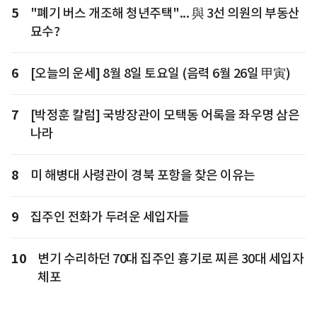
5
"폐기 버스 개조해 청년주택"... 與 3선 의원의 부동산
묘수?
6
[오늘의 운세] 8월 8일 토요일 (음력 6월 26일 甲寅)
7
[박정훈 칼럼] 국방장관이 모택동 어록을 좌우명 삼은
나라
8
미 해병대 사령관이 경북 포항을 찾은 이유는
9
집주인 전화가 두려운 세입자들
10
변기 수리하던 70대 집주인 흉기로 찌른 30대 세입자
체포