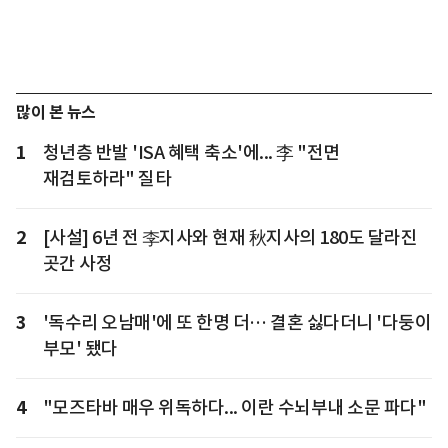
많이 본 뉴스
1
청년층 반발 'ISA 혜택 축소'에... 李 "전면
재검토하라" 질타
2
[사설] 6년 전 李지사와 현재 秋지사의 180도 달라진
곳간 사정
3
'독수리 오남매'에 또 한명 더… 결혼 싫다더니 '다둥이
부모' 됐다
4
"모즈타바 매우 위독하다... 이란 수뇌부내 소문 파다"