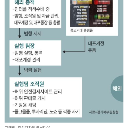
그래픽=조선디자인랩 정다운