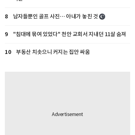
8
남자들뿐인 골프 사진… 아내가 놓친 것
9
"침대에 묶여 있었다" 천안 교회서 지내던 11살 숨져
10
부동산 치솟으니 커지는 집안 싸움