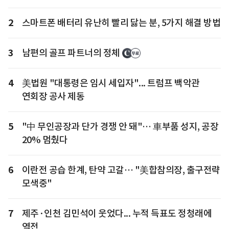
2
스마트폰 배터리 유난히 빨리 닳는 분, 5가지 해결 방법
3
남편의 골프 파트너의 정체
4
美법원 "대통령은 임시 세입자"... 트럼프 백악관
연회장 공사 제동
5
"中 무인공장과 단가 경쟁 안 돼"… 車부품 성지, 공장
20% 멈췄다
6
이란전 공습 한계, 탄약 고갈… "美합참의장, 출구전략
모색중"
7
제주·인천 김민석이 웃었다... 누적 득표도 정청래에
역전