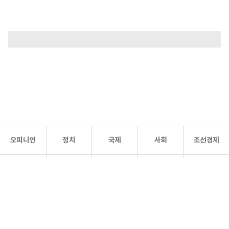
오피니언
정치
국제
사회
조선경제
문화·
조선
스포츠
건강
조선몰
연예
리더스
조선일보 공식 SNS