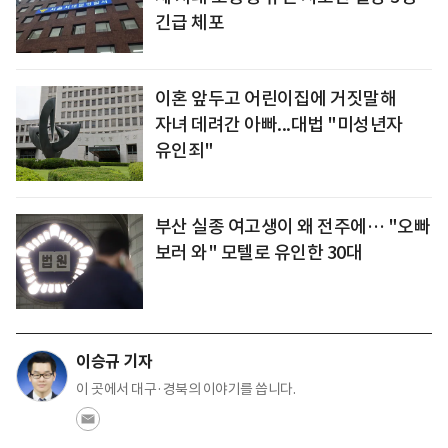
긴급 체포
이혼 앞두고 어린이집에 거짓말해
자녀 데려간 아빠...대법 "미성년자
유인죄"
부산 실종 여고생이 왜 전주에… "오빠
보러 와" 모텔로 유인한 30대
이승규 기자
이 곳에서 대구·경북의 이야기를 씁니다.